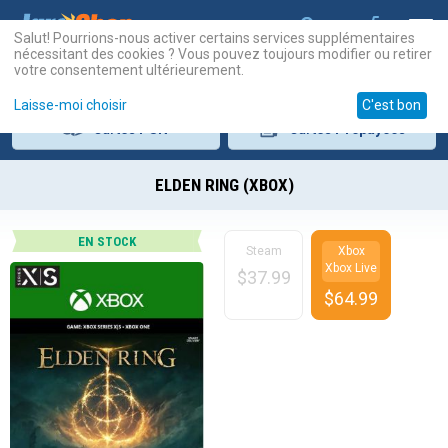
Salut! Pourrions-nous activer certains services supplémentaires
nécessitant des cookies ? Vous pouvez toujours modifier ou retirer
votre consentement ultérieurement.
Laisse-moi choisir
C'est bon
Cartes
PSN
Cartes
Prépayées
ELDEN RING (XBOX)
EN STOCK
Steam
Xbox
Xbox Live
$
37.99
$
64.99