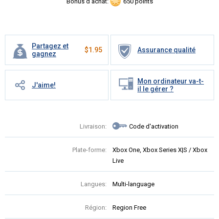
Bonus d'achat:
650 points
Partagez et
$
1.95
Assurance qualité
gagnez
Mon ordinateur va-t-
J'aime!
il le gérer ?
Livraison:
Code d'activation
Plate-forme:
Xbox One, Xbox Series X|S / Xbox
Live
Langues:
Multi-language
Région:
Region Free