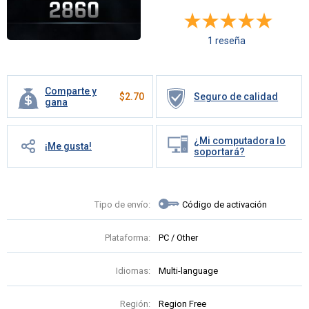
1 reseña
Comparte y
$
2.70
Seguro de calidad
gana
¿Mi computadora lo
¡Me gusta!
soportará?
Tipo de envío:
Código de activación
Plataforma:
PC / Other
Idiomas:
Multi-language
Región:
Region Free