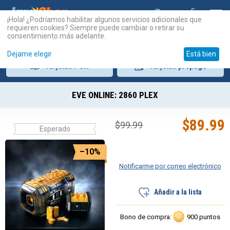
¡Hola! ¿Podríamos habilitar algunos servicios adicionales que
requieren cookies? Siempre puede cambiar o retirar su
consentimiento más adelante.
Dejame elegir
Está bien
Tarjetas
PSN
Tarjetas
prepago
EVE ONLINE: 2860 PLEX
$
89.99
$
99.99
Esperado
–10%
Notificarme por correo electrónico
Añadir a la lista
Bono de compra:
900 puntos