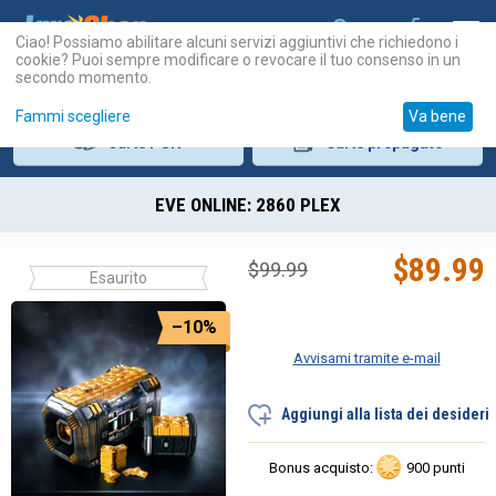
Ciao! Possiamo abilitare alcuni servizi aggiuntivi che richiedono i
cookie? Puoi sempre modificare o revocare il tuo consenso in un
secondo momento.
Fammi scegliere
Va bene
Carte
PSN
Carte
prepagate
EVE ONLINE: 2860 PLEX
$
89.99
$
99.99
Esaurito
–10%
Avvisami tramite e-mail
Aggiungi alla lista dei desideri
Bonus acquisto:
900 punti