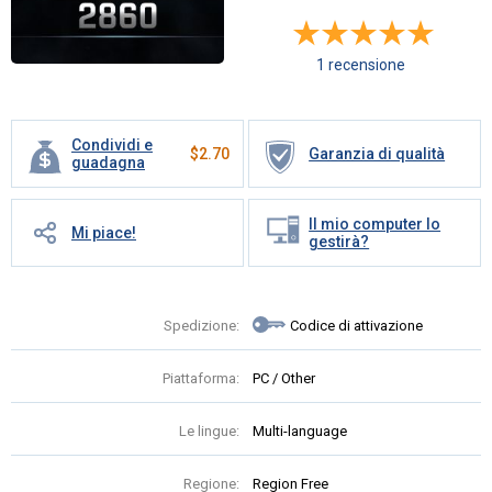
1 recensione
Condividi e
$
2.70
Garanzia di qualità
guadagna
Il mio computer lo
Mi piace!
gestirà?
Spedizione:
Codice di attivazione
Piattaforma:
PC / Other
Le lingue:
Multi-language
Regione:
Region Free