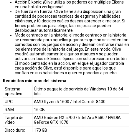
Acción Eikonic: ¡Clive utiliza los poderes de múltiples Eikons
en una batalla vertiginosa!
De fuerza en fuerza: Clive tiene a su disposición una gran
cantidad de poderosas técnicas de esgrima y habilidades
eikónicas, y tú decides cuáles deseas aprender o mejorar. Si
tienes problemas para elegir, las mejoras se pueden
desbloquear automáticamente.
Modo centrado en la historia: el modo centrado en la historia
se recomienda para aquellos jugadores que no se sienten tan
cómodos con los juegos de acción y desean centrarse más en
los elementos de la historia del juego. En este modo, Clive
evadirá automáticamente algunos ataques y se pueden
activar combos eikónicos épicos con solo presionar un botón.
El modo centrado en la acción, en el que el jugador controla
cada acción de Clive, está disponible para aquellos que
confían en sus habilidades o quieren ponerlas a prueba.
Requisitos mínimos del sistema:
Sistema
Último paquete de servicio de Windows 10 de 64
operativo:
bits
UPC:
AMD Ryzen 5 1600 / Intel Core i5-8400
RAM:
16 GB
Tarjeta de
AMD Radeon RX 5700 / Intel Arc A580 / NVIDIA
vídeo:
GeForce GTX 1070
Disco duro:
170 GB