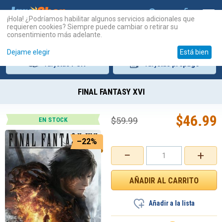
¡Hola! ¿Podríamos habilitar algunos servicios adicionales que
requieren cookies? Siempre puede cambiar o retirar su
consentimiento más adelante.
Dejame elegir
Está bien
Tarjetas
PSN
Tarjetas
prepago
FINAL FANTASY XVI
$
46.99
$
59.99
EN STOCK
–22%
−
+
Añadir a la lista