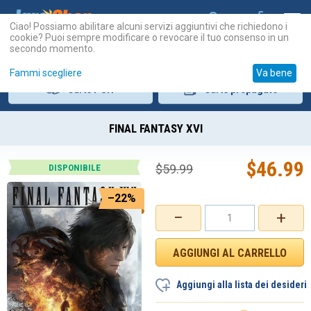
Ciao! Possiamo abilitare alcuni servizi aggiuntivi che richiedono i
cookie? Puoi sempre modificare o revocare il tuo consenso in un
secondo momento.
Fammi scegliere
Va bene
Carte
PSN
Carte
prepagate
FINAL FANTASY XVI
$
46.99
$
59.99
DISPONIBILE
–22%
−
+
Aggiungi alla lista dei desideri