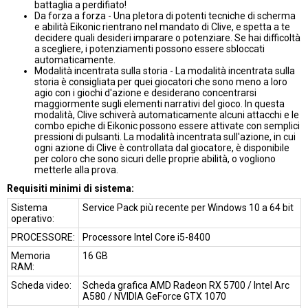
battaglia a perdifiato!
Da forza a forza - Una pletora di potenti tecniche di scherma
e abilità Eikonic rientrano nel mandato di Clive, e spetta a te
decidere quali desideri imparare o potenziare. Se hai difficoltà
a scegliere, i potenziamenti possono essere sbloccati
automaticamente.
Modalità incentrata sulla storia - La modalità incentrata sulla
storia è consigliata per quei giocatori che sono meno a loro
agio con i giochi d'azione e desiderano concentrarsi
maggiormente sugli elementi narrativi del gioco. In questa
modalità, Clive schiverà automaticamente alcuni attacchi e le
combo epiche di Eikonic possono essere attivate con semplici
pressioni di pulsanti. La modalità incentrata sull'azione, in cui
ogni azione di Clive è controllata dal giocatore, è disponibile
per coloro che sono sicuri delle proprie abilità, o vogliono
metterle alla prova.
Requisiti minimi di sistema:
Sistema
Service Pack più recente per Windows 10 a 64 bit
operativo:
PROCESSORE:
Processore Intel Core i5-8400
Memoria
16 GB
RAM:
Scheda video:
Scheda grafica AMD Radeon RX 5700 / Intel Arc
A580 / NVIDIA GeForce GTX 1070