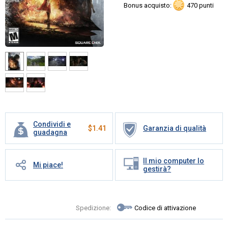
Bonus acquisto:
470 punti
Condividi e
$
1.41
Garanzia di qualità
guadagna
Il mio computer lo
Mi piace!
gestirà?
Spedizione:
Codice di attivazione