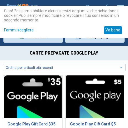
Ciao! Possiamo abilitare alcuni servizi aggiuntivi che richiedono i
cookie? Puoi sempre modificare o revocare il tuo consenso in un
secondo momento.
Fammi scegliere
Va bene
Carte
PSN
Carte
prepagate
CARTE PREPAGATE GOOGLE PLAY
Ordina per articoli più recenti
Google Play Gift Card $35
Google Play Gift Card $5