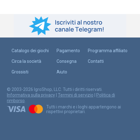
Catalogo dei giochi
Pagamento
Programma affiliato
Circa la società
Consegna
Contatti
Grossisti
Aiuto
© 2003-2026 IgroShop, LLC. Tutti i diritti riservati.
Informativa sulla privacy
|
Termini di servizio
|
Politica di
rimborso
.
Tutti i marchi e i loghi appartengono ai
rispettivi proprietari.