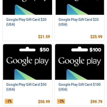
Google Play Gift Card $20
Google Play Gift Card $25
(USA)
(USA)
$
21.59
$
25.99
Google Play Gift Card $50
Google Play Gift Card $100
(USA)
(USA)
–2%
$
50.99
–2%
$
99.79