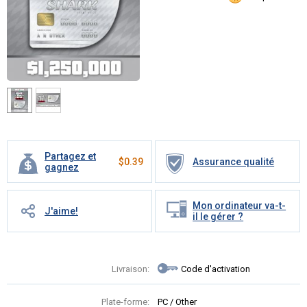
Partagez et
$
0.39
Assurance qualité
gagnez
Mon ordinateur va-t-
J'aime!
il le gérer ?
Livraison:
Code d'activation
Plate-forme:
PC / Other