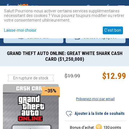
Salut! Pourrions-nous activer certains services supplémentaires
nécessitant des cookies ? Vous pouvez toujours modifier ou retirer
votre consentement ultérieurement.
Laisse-moi choisir
C'est bon
Cartes
PSN
Cartes
Prépayées
GRAND THEFT AUTO ONLINE: GREAT WHITE SHARK CASH
CARD ($1,250,000)
$
12.99
$
19.99
En rupture de stock
–35%
Prévenez-moi par email
Ajouter à la liste de souhaits
Bonus d'achat:
130 points