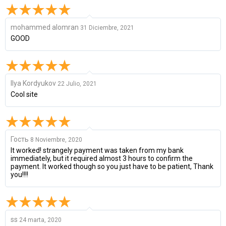
mohammed alomran
31 Diciembre, 2021
GOOD
Ilya Kordyukov
22 Julio, 2021
Cool site
Гость
8 Noviembre, 2020
It worked! strangely payment was taken from my bank
immediately, but it required almost 3 hours to confirm the
payment. It worked though so you just have to be patient, Thank
you!!!!
ss
24 marta, 2020