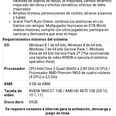
variedad de objetos de dibujo, IA mejorada, cambio dinámico
mejorado del clima y efectos climáticos, efectos de daño
mejorados.
Amplios tiroteos, persecuciones de coches, atracos a bancos
y tuplas.
Grand Theft Auto Online: continúa tus aventuras en Los
Santos con amigos. Multijugador Hurricane en GTA World:
realiza misiones, compite con otros jugadores, participa en
carreras y demuestra que eres el mejor.
Requerimientos mínimos del sistema:
SO:
Windows 8.1 de 64 bits, Windows 8 de 64 bits,
Windows 7 de 64 bits Service Pack 1, Windows
Vista de 64 bits Service Pack 2* (*Se recomienda
una tarjeta de video NVIDIA si ejecuta el sistema
operativo Vista)
Procesador:
CPU Intel Core 2 Quad Q6600 a 2,40 GHz (4 CPU) /
Procesador AMD Phenom 9850 de cuatro núcleos
(4 CPU) a 2,5 GHz
RAM:
4 GB de RAM
Tarjeta de
NVIDIA 9800 GT 1GB / AMD HD 4870 1GB (DX 10,
video:
10.1, 11)
Disco duro:
65GB
Se requiere conexión a Internet para la activación, descarga y
juego en línea.