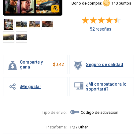
Bono de compra:
140 puntos
52 reseñas
Comparte y
$
0.42
Seguro de calidad
gana
¿Mi computadora lo
¡Me gusta!
soportará?
Tipo de envío:
Código de activación
Plataforma:
PC / Other