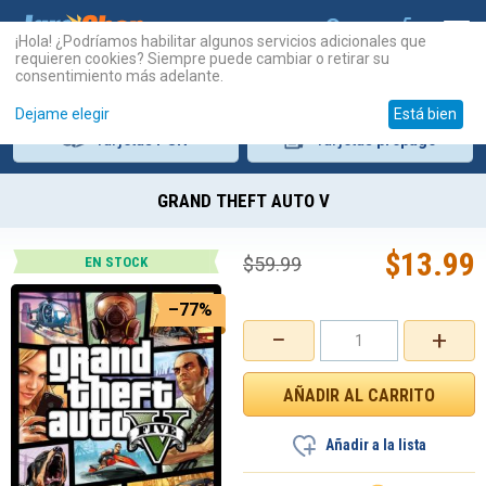
¡Hola! ¿Podríamos habilitar algunos servicios adicionales que
requieren cookies? Siempre puede cambiar o retirar su
consentimiento más adelante.
Dejame elegir
Está bien
Tarjetas
PSN
Tarjetas
prepago
GRAND THEFT AUTO V
$
13.99
$
59.99
EN STOCK
–77%
−
+
Añadir a la lista