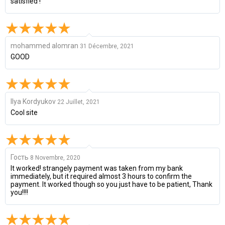
satisfied !
mohammed alomran
31 Décembre, 2021
GOOD
Ilya Kordyukov
22 Juillet, 2021
Cool site
Гость
8 Novembre, 2020
It worked! strangely payment was taken from my bank
immediately, but it required almost 3 hours to confirm the
payment. It worked though so you just have to be patient, Thank
you!!!!