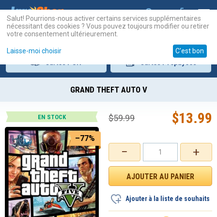
Salut! Pourrions-nous activer certains services supplémentaires
nécessitant des cookies ? Vous pouvez toujours modifier ou retirer
votre consentement ultérieurement.
Laisse-moi choisir
C'est bon
Cartes
PSN
Cartes
Prépayées
GRAND THEFT AUTO V
$
13.99
$
59.99
EN STOCK
–77%
−
+
Ajouter à la liste de souhaits