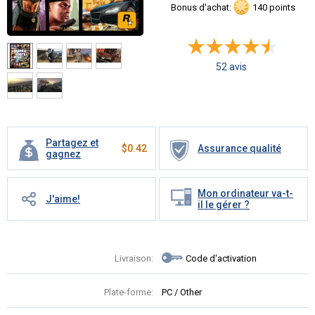
Bonus d'achat:
140 points
52 avis
Partagez et
$
0.42
Assurance qualité
gagnez
Mon ordinateur va-t-
J'aime!
il le gérer ?
Livraison:
Code d'activation
Plate-forme:
PC / Other