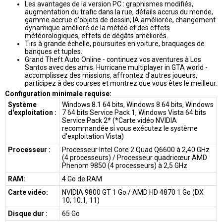
Les avantages de la version PC : graphismes modifiés,
augmentation du trafic dans la rue, détails accrus du monde,
gamme accrue d'objets de dessin, IA améliorée, changement
dynamique amélioré de la météo et des effets
météorologiques, effets de dégâts améliorés.
Tirs à grande échelle, poursuites en voiture, braquages de
banques et tuples.
Grand Theft Auto Online - continuez vos aventures à Los
Santos avec des amis. Hurricane multiplayer in GTA world -
accomplissez des missions, affrontez d'autres joueurs,
participez à des courses et montrez que vous êtes le meilleur.
Configuration minimale requise:
Système
Windows 8.1 64 bits, Windows 8 64 bits, Windows
d'exploitation :
7 64 bits Service Pack 1, Windows Vista 64 bits
Service Pack 2* (*Carte vidéo NVIDIA
recommandée si vous exécutez le système
d'exploitation Vista)
Processeur :
Processeur Intel Core 2 Quad Q6600 à 2,40 GHz
(4 processeurs) / Processeur quadricœur AMD
Phenom 9850 (4 processeurs) à 2,5 GHz
RAM:
4 Go de RAM
Carte vidéo:
NVIDIA 9800 GT 1 Go / AMD HD 4870 1 Go (DX
10, 10.1, 11)
Disque dur :
65 Go