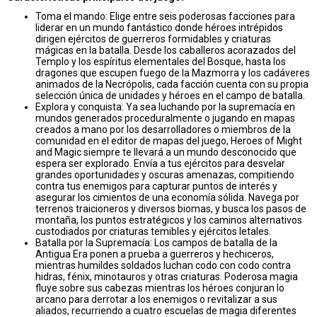
Toma el mando: Elige entre seis poderosas facciones para
liderar en un mundo fantástico donde héroes intrépidos
dirigen ejércitos de guerreros formidables y criaturas
mágicas en la batalla. Desde los caballeros acorazados del
Templo y los espíritus elementales del Bosque, hasta los
dragones que escupen fuego de la Mazmorra y los cadáveres
animados de la Necrópolis, cada facción cuenta con su propia
selección única de unidades y héroes en el campo de batalla.
Explora y conquista: Ya sea luchando por la supremacía en
mundos generados proceduralmente o jugando en mapas
creados a mano por los desarrolladores o miembros de la
comunidad en el editor de mapas del juego, Heroes of Might
and Magic siempre te llevará a un mundo desconocido que
espera ser explorado. Envía a tus ejércitos para desvelar
grandes oportunidades y oscuras amenazas, compitiendo
contra tus enemigos para capturar puntos de interés y
asegurar los cimientos de una economía sólida. Navega por
terrenos traicioneros y diversos biomas, y busca los pasos de
montaña, los puntos estratégicos y los caminos alternativos
custodiados por criaturas temibles y ejércitos letales.
Batalla por la Supremacía: Los campos de batalla de la
Antigua Era ponen a prueba a guerreros y hechiceros,
mientras humildes soldados luchan codo con codo contra
hidras, fénix, minotauros y otras criaturas. Poderosa magia
fluye sobre sus cabezas mientras los héroes conjuran lo
arcano para derrotar a los enemigos o revitalizar a sus
aliados, recurriendo a cuatro escuelas de magia diferentes