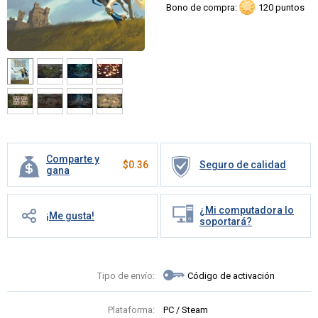
Bono de compra:
120 puntos
Comparte y
$
0.36
Seguro de calidad
gana
¿Mi computadora lo
¡Me gusta!
soportará?
Tipo de envío:
Código de activación
Plataforma:
PC / Steam