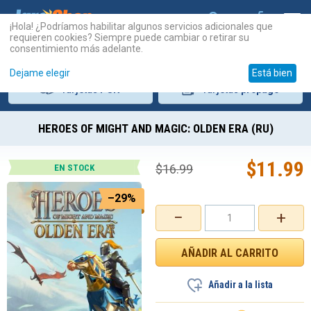
¡Hola! ¿Podríamos habilitar algunos servicios adicionales que
requieren cookies? Siempre puede cambiar o retirar su
consentimiento más adelante.
Dejame elegir
Está bien
Tarjetas
PSN
Tarjetas
prepago
HEROES OF MIGHT AND MAGIC: OLDEN ERA (RU)
$
11.99
$
16.99
EN STOCK
–29%
−
+
Añadir a la lista