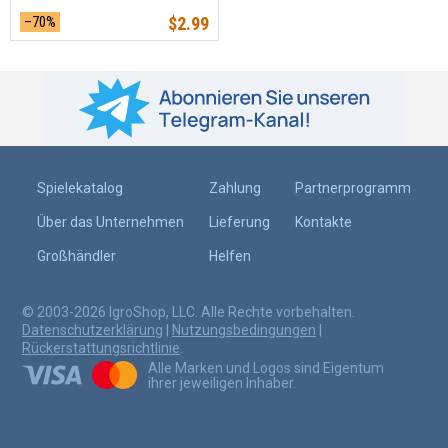
–70%
$
2.99
Spielekatalog
Zahlung
Partnerprogramm
Über das Unternehmen
Lieferung
Kontakte
Großhändler
Helfen
© 2003-2026 IgroShop, LLC. Alle Rechte vorbehalten.
Datenschutzerklärung
|
Nutzungsbedingungen
|
Rückerstattungsrichtlinie
.
Alle Marken und Logos sind Eigentum
ihrer jeweiligen Inhaber.