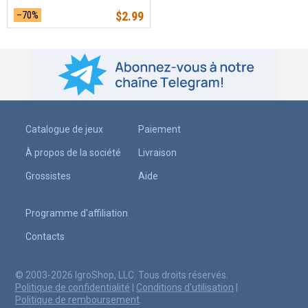
–70%
$
2.99
Catalogue de jeux
Paiement
À propos de la société
Livraison
Grossistes
Aide
Programme d'affiliation
Contacts
© 2003-2026 IgroShop, LLC. Tous droits réservés.
Politique de confidentialité
|
Conditions d'utilisation
|
Politique de remboursement
.