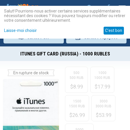
Salut! Pourrions-nous activer certains services supplémentaires
nécessitant des cookies ? Vous pouvez toujours modifier ou retirer
votre consentement ultérieurement.
Laisse-moi choisir
C'est bon
Cartes
PSN
Cartes
Prépayées
ITUNES GIFT CARD (RUSSIA) - 1000 RUBLES
En rupture de stock
500
1000
500 RUB
1000 RUB
$
8.99
$
17.99
1500
3000
1500 RUB
3000 RUB
$
26.99
$
53.99
5000