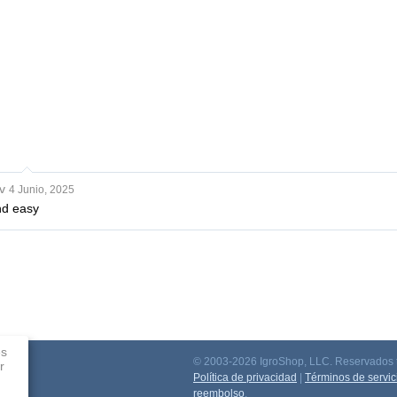
v
4 Junio, 2025
nd easy
es
© 2003-2026 IgroShop, LLC. Reservados t
r
ación
Política de privacidad
|
Términos de servic
reembolso
.