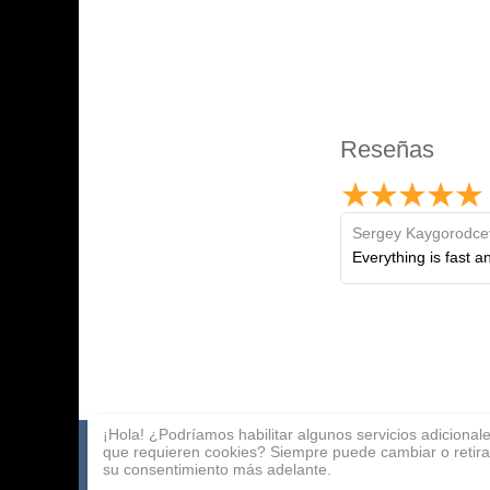
Reseñas
Sergey Kaygorodce
Everything is fast a
¡Hola! ¿Podríamos habilitar algunos servicios adicional
que requieren cookies? Siempre puede cambiar o retira
Catalogo de juegos
Pago
Programa de afili
su consentimiento más adelante.