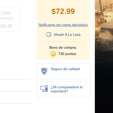
$
72.99
1500
1500 RUB
Notificarme por correo electrónico
$
26.99
Añadir A La Lista
Bono de compra:
730 puntos
Seguro de calidad
¿Mi computadora lo
soportará?