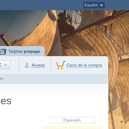
Español
Tarjetas
prepago
C
Acceso
Carro de la compra
es
les
Esperado