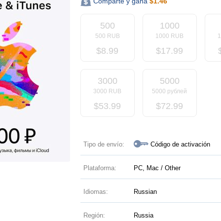
Comparte y gana
$
1.46
500
1000
500 RUB
1000 RUB
$
8.99
$
17.99
3000
5000
3000 RUB
5000 рублей
$
53.99
$
72.99
Tipo de envío:
Código de activación
Plataforma:
PC, Mac / Other
Idiomas:
Russian
Región:
Russia