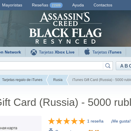
Mayoristas
Reseñas
Ayuda
Contactos
21509
on Network
Tarjetas
Xbox Live
Tarjetas
iTunes
AB
Tarjetas regalo de iTunes
Rusia
iTunes Gift Card (Russia) - 5000 rubl
ift Card (Russia) - 5000 rub
1 reseña
¡Me gusta!