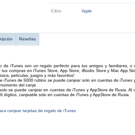
Editor:
Apple
ripción
Reseñas
lo de iTunes son un regalo perfecto para tus amigos y familiares, o
r tus compras en iTunes Store, App Store, iBooks Store y Mac App Sto
ica, películas, juegos y más favoritos!
 de iTunes de 5000 rublos se puede canjear solo en cuentas de iTunes
 momento del canje.
olo se puede canjear en cuentas de iTunes y AppStore de Rusia. Al c
6 dígitos, canjeable solo en cuentas de iTunes y AppStore de Rusia.
ara canjear tarjetas de regalo de iTunes