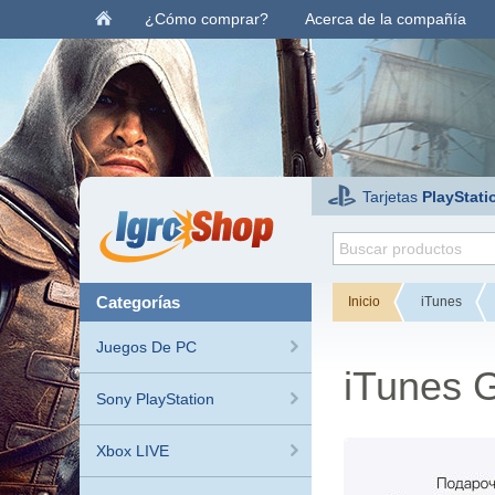
¿Cómo comprar?
Acerca de la compañía
Tarjetas
PlayStati
categorías
Inicio
iTunes
Juegos De PC
iTunes G
Sony PlayStation
Xbox LIVE