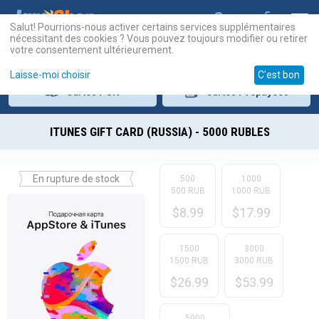
Salut! Pourrions-nous activer certains services supplémentaires
nécessitant des cookies ? Vous pouvez toujours modifier ou retirer
votre consentement ultérieurement.
Laisse-moi choisir
C'est bon
Cartes
PSN
Cartes
Prépayées
ITUNES GIFT CARD (RUSSIA) - 5000 RUBLES
En rupture de stock
500
1000
500 RUB
1000 RUB
$
8.99
$
17.99
1500
3000
1500 RUB
3000 RUB
$
26.99
$
53.99
5000