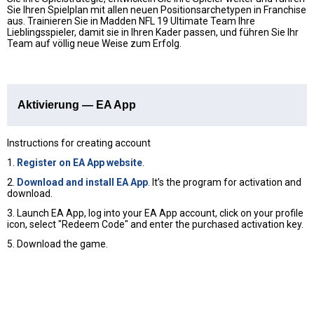
Sie Ihren Spielplan mit allen neuen Positionsarchetypen in Franchise
aus. Trainieren Sie in Madden NFL 19 Ultimate Team Ihre
Lieblingsspieler, damit sie in Ihren Kader passen, und führen Sie Ihr
Team auf völlig neue Weise zum Erfolg.
Aktivierung — EA App
Instructions for creating account
1.
Register on EA App website
.
2.
Download and install EA App
. It’s the program for activation and
download.
3. Launch EA App, log into your EA App account, click on your profile
icon, select "Redeem Code" and enter the purchased activation key.
5. Download the game.