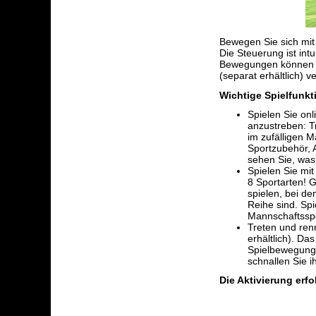
Bewegen Sie sich mit
Die Steuerung ist int
Bewegungen können Si
(separat erhältlich)
Wichtige Spielfunkt
Spielen Sie on
anzustreben: Tr
im zufälligen M
Sportzubehör, A
sehen Sie, was 
Spielen Sie mi
8 Sportarten! 
spielen, bei de
Reihe sind. Sp
Mannschaftsspo
Treten und ren
erhältlich). D
Spielbewegunge
schnallen Sie i
Die Aktivierung erfo