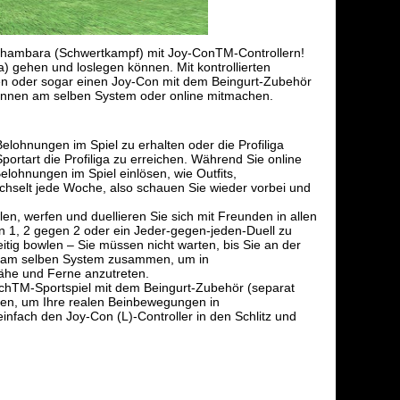
d Chambara (Schwertkampf) mit Joy-ConTM-Controllern!
na) gehen und loslegen können. Mit kontrollierten
en oder sogar einen Joy-Con mit dem Beingurt-Zubehör
können am selben System oder online mitmachen.
lohnungen im Spiel zu erhalten oder die Profiliga
ortart die Profiliga zu erreichen. Während Sie online
elohnungen im Spiel einlösen, wie Outfits,
echselt jede Woche, also schauen Sie wieder vorbei und
n, werfen und duellieren Sie sich mit Freunden in allen
n 1, 2 gegen 2 oder ein Jeder-gegen-jeden-Duell zu
tig bowlen – Sie müssen nicht warten, bis Sie an der
und am selben System zusammen, um in
Nähe und Ferne anzutreten.
chTM-Sportspiel mit dem Beingurt-Zubehör (separat
men, um Ihre realen Beinbewegungen in
nfach den Joy-Con (L)-Controller in den Schlitz und