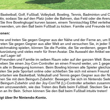
 Basketball, Golf, Fußball, Volleyball, Bowling, Tennis, Badminton un
uitiv, sodass Sie auf den Platz (oder die Bahnen, das Feld oder die Are
e Ihre Bowlingkugel kurven lassen, einem Tennisschlag Effet verleih
 verwenden, um den Ball beim Fußball zu kicken. Familie und Freunde 
ionen:
line und treten Sie gegen Gegner aus der Nähe und der Ferne an, um Be
eten Sie gegen Gegner aus aller Welt an und versuchen Sie, in jeder Sp
atchmaking spielen, können Sie die Punkte, die Sie verdienen, gegen B
usrüstung und vieles mehr für Ihren Avatar. Die Auswahl der Artikel w
auf Lager ist!
t Freunden und Familie im selben Raum oder auf der ganzen Welt: Bowle
Geben Sie einen Joy-Con-Controller an einen Freund weiter, um 1 gege
m alle in Bewegung kommen. Beim Bowling können alle Spieler gleichzei
ielen Sie jede Sportart online oder schließen Sie sich mit einem Fre
rtarten wie Basketball, Volleyball und Tennis gegen Gegner aus der 
nen Sie mit dem Beingurt-Zubehör: Bewegen Sie sich im Nintendo Swit
as Beingurt-Zubehör und der Joy-ConTM (L)-Controller arbeiten zusam
n umzuwandeln, wie das Treten des Balls beim Fußball. Stecken Sie ei
hn an Ihr Bein. Schon können Sie den Ball beim Fußball intuitiv treten!
lgt über Ihr Nintendo-Konto.