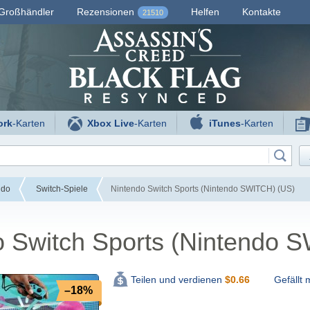
Großhändler
Rezensionen
Helfen
Kontakte
21510
ork
-Karten
Xbox Live
-Karten
iTunes
-Karten
ndo
Switch-Spiele
Nintendo Switch Sports (Nintendo SWITCH) (US)
o Switch Sports (Nintendo 
Gefällt m
Teilen und verdienen
$
0.66
–18%