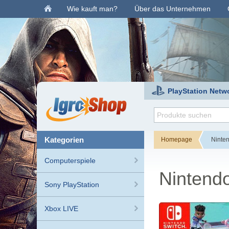
Wie kauft man?
Über das Unternehmen
PlayStation Netw
kategorien
Homepage
Ninte
Computerspiele
Nintend
Sony PlayStation
Xbox LIVE