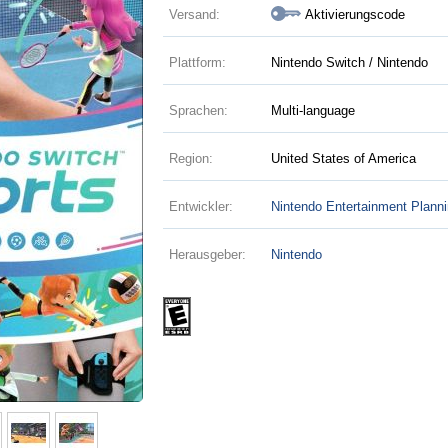
Versand:
Aktivierungscode
Plattform:
Nintendo Switch / Nintendo
Sprachen:
Multi-language
Region:
United States of America
Entwickler:
Nintendo Entertainment Plann
Herausgeber:
Nintendo