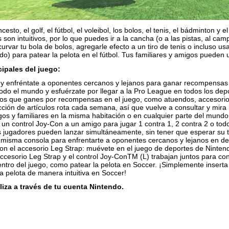
esto, el golf, el fútbol, el voleibol, los bolos, el tenis, el bádminton 
son intuitivos, por lo que puedes ir a la cancha (o a las pistas, al c
urvar tu bola de bolos, agregarle efecto a un tiro de tenis o incluso u
o) para patear la pelota en el fútbol. Tus familiares y amigos pueden u
cipales del juego:
 y enfréntate a oponentes cercanos y lejanos para ganar recompensas e
do el mundo y esfuérzate por llegar a la Pro League en todos los depor
tos que ganes por recompensas en el juego, como atuendos, accesorio
cción de artículos rota cada semana, así que vuelve a consultar y mira 
os y familiares en la misma habitación o en cualquier parte del mundo
 un control Joy-Con a un amigo para jugar 1 contra 1, 2 contra 2 o to
os jugadores pueden lanzar simultáneamente, sin tener que esperar su 
 misma consola para enfrentarte a oponentes cercanos y lejanos en dep
con el accesorio Leg Strap: muévete en el juego de deportes de Ninten
ccesorio Leg Strap y el control Joy-ConTM (L) trabajan juntos para co
tro del juego, como patear la pelota en Soccer. ¡Simplemente inserta el
a pelota de manera intuitiva en Soccer!
liza a través de tu cuenta Nintendo.