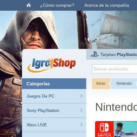
¿Cómo comprar?
Acerca de la compañía
Tarjetas
PlayStati
categorías
Inicio
Nintendo
Juegos De PC
Nintend
Sony PlayStation
Xbox LIVE