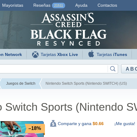
Mayoristas
Reseñas
Ayuda
Contactos
21511
on Network
Tarjetas
Xbox Live
Tarjetas
iTunes
AB
Juegos de Switch
Nintendo Switch Sports (Nintendo SWITCH) (US)
o Switch Sports (Nintendo 
¡Me gusta!
Comparte y gana
$
0.66
–18%