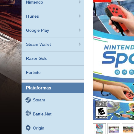
Nintendo
ITunes
Google Play
Steam Wallet
Razer Gold
Fortnite
plataformas
Steam
Battle.net
Origin