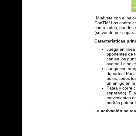
¡Muévete con el balonc
ConTM! Los controles 
controlados, puedes c
(se vende por separad
Características prin
Juega en línea
oponentes de to
canjea los pun
avatar. La sele
Juega con amig
deportes! Pasa
bolos, todos l
un amigo en la
Patea y corre 
separado). El a
movimientos den
podrás patear l
La activación se rea