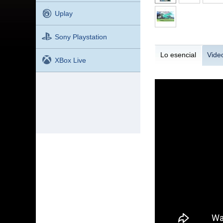
Uplay
Sony Playstation
Lo esencial
Vide
XBox Live