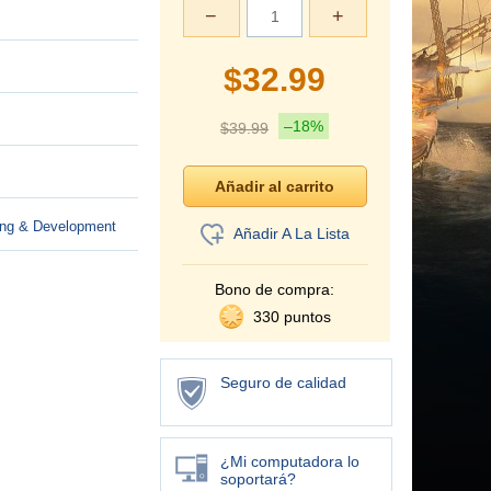
−
+
$
32.99
–18%
$
39.99
ing & Development
Añadir A La Lista
Bono de compra:
330 puntos
Seguro de calidad
¿Mi computadora lo
soportará?