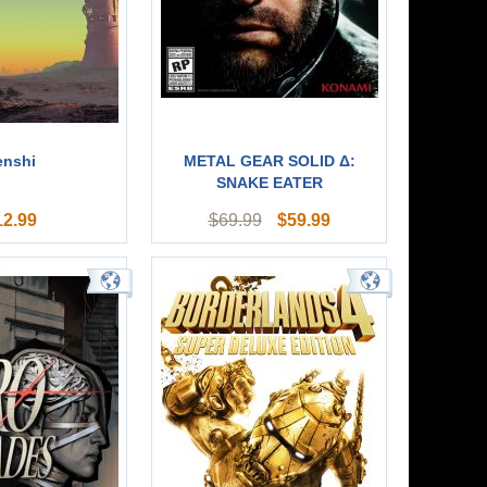
enshi
METAL GEAR SOLID Δ:
SNAKE EATER
12.99
$
59.99
$
69.99