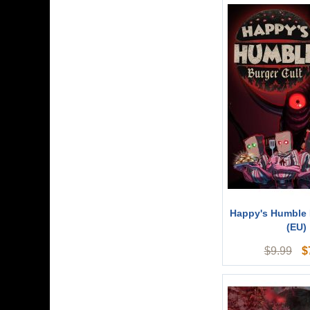
Happy's Humble 
(EU)
$
$
9.99