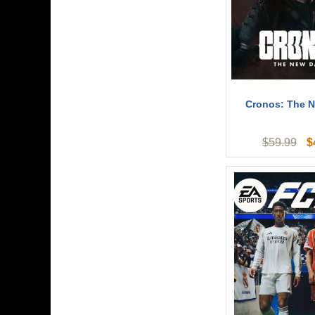
Cronos: The 
$
$
59.99