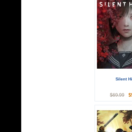
Silent Hi
$
$
69.99