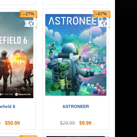
–27%
–67%
efield 6
ASTRONEER
$
50.99
$
9.99
9
$
29.99