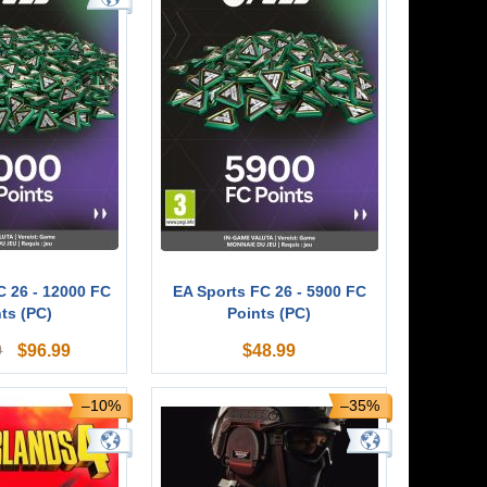
C 26 - 12000 FC
EA Sports FC 26 - 5900 FC
ts (PC)
Points (PC)
$
96.99
$
48.99
9
–10%
–35%