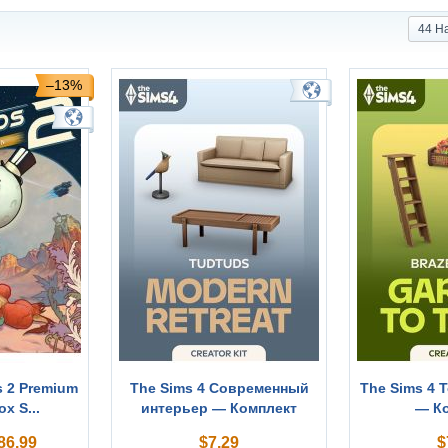
44 Н
–13%
s 2 Premium
The Sims 4 Современный
The Sims 4 
ox S...
интерьер — Комплект
— К
86.99
$
7.29
$