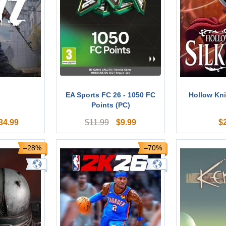
EA Sports FC 26 - 1050 FC
Hollow Kni
Points (PC)
34.99
$
9.99
$
$
11.99
–28%
–70%