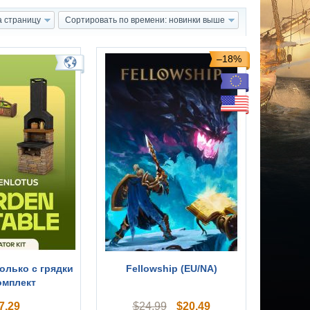
а страницу
Сортировать по времени: новинки выше
–18%
Только с грядки
Fellowship (EU/NA)
омплект
7.29
$
20.49
$
24.99