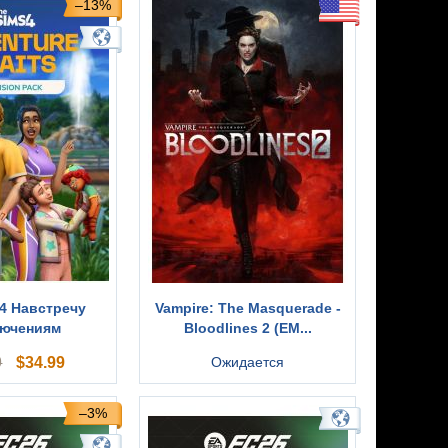
–13%
 4 Навстречу
Vampire: The Masquerade -
лючениям
Bloodlines 2 (EM...
$
34.99
Ожидается
9
–3%