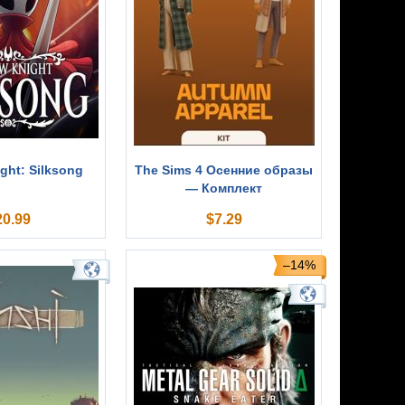
ght: Silksong
The Sims 4 Осенние образы
— Комплект
20.99
$
7.29
–14%