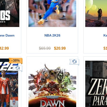
New Dawn
NBA 2K26
K
42.99
$
20.99
$
$
69.99
–38%