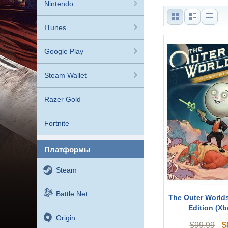
Nintendo
ITunes
Google Play
Steam Wallet
Razer Gold
Fortnite
платформы
Steam
Battle.net
The Outer World
Edition (Xb
Origin
$
$
99.99