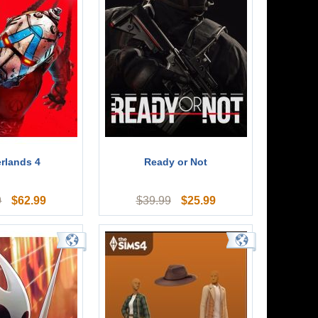
rlands 4
Ready or Not
$
62.99
$
25.99
9
$
39.99