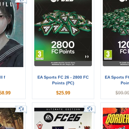
ll f
EA Sports FC 26 - 2800 FC
EA Sports F
Points (PC)
Poin
58.99
$
25.99
$
99.9