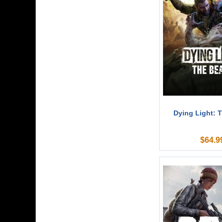
Dying Light: 
$
64.9