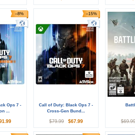
–8%
–15%
ack Ops 7 -
Call of Duty: Black Ops 7 -
Battl
on ...
Cross-Gen Bund...
91.99
$
67.99
$
79.99
$
69.9