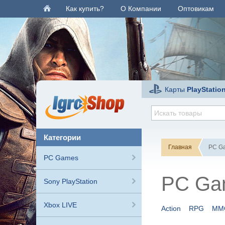
Как купить?
О Компании
Оптовикам
Карты
PlayStatio
категории
Главная
PC G
PC Games
PC Ga
Sony PlayStation
Xbox LIVE
Action
RPG
MM