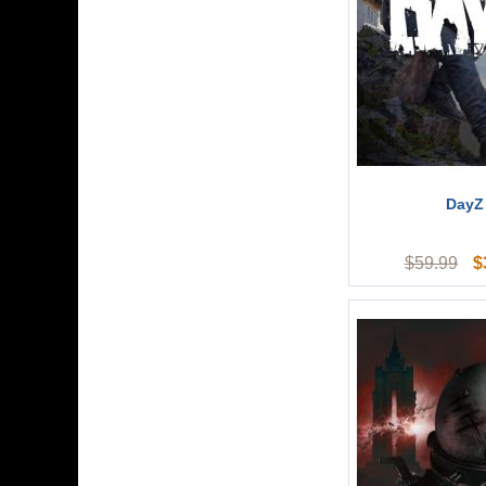
DayZ
$
$
59.99