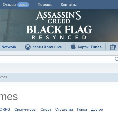
Отзывы
Помощь
Контакты
21510
n Network
Карты
Xbox Live
Карты
iTunes
ames
mes
ORPG
Симуляторы
Спорт
Стратегии
Гонки
Другое