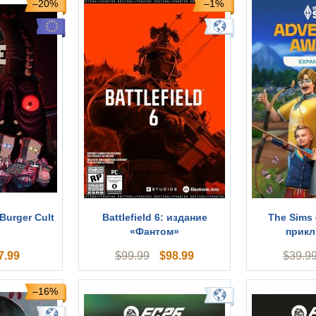
–20%
–1%
Burger Cult
Battlefield 6: издание
The Sims
«Фантом»
прик
7.99
$
98.99
$
99.99
$
39.9
–16%