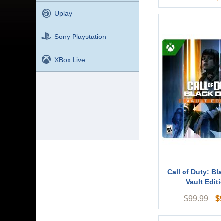
Uplay
Sony Playstation
XBox Live
Call of Duty: Bl
Vault Editi
$
$
99.99