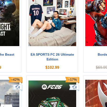
The Beast
EA SPORTS FC 26 Ultimate
Borde
Edition
9
$
102.99
$
69.9
–42%
–17%