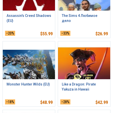
Assassin's Creed Shadows
The Sims 4 Любимое
(EU)
дело
–20%
$
55.99
–33%
$
26.99
Monster Hunter Wilds (EU)
Like a Dragon: Pirate
Yakuza in Hawaii
–18%
$
48.99
–28%
$
42.99