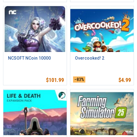
NCSOFT NCoin 10000
Overcooked! 2
$
101.99
–83%
$
4.99