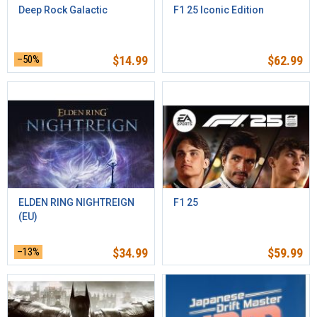
Deep Rock Galactic
F1 25 Iconic Edition
–50%
$
14.99
$
62.99
ELDEN RING NIGHTREIGN
F1 25
(EU)
–13%
$
34.99
$
59.99