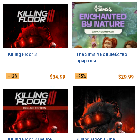
Killing Floor 3
The Sims 4 Волшебство
природы
–13%
$
34.99
–25%
$
29.99
Killing Floor 3 Deluxe
Killing Floor 3 Elite