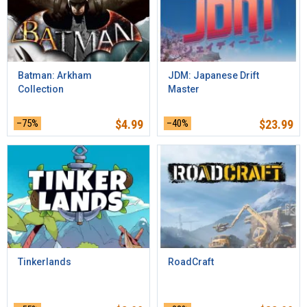
Batman: Arkham
JDM: Japanese Drift
Collection
Master
–75%
$
4.99
–40%
$
23.99
Tinkerlands
RoadCraft