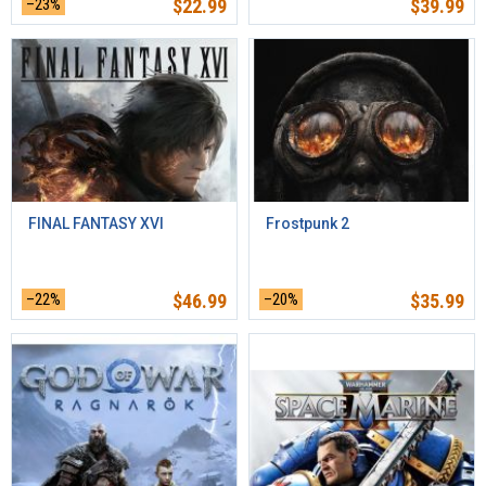
–23%
$
22.99
$
39.99
FINAL FANTASY XVI
Frostpunk 2
–22%
$
46.99
–20%
$
35.99