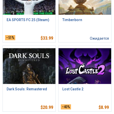
EA SPORTS FC 25 (Steam)
Timberborn
–51%
$
33.99
Ожидается
Dark Souls: Remastered
Lost Castle 2
$
20.99
–40%
$
8.99