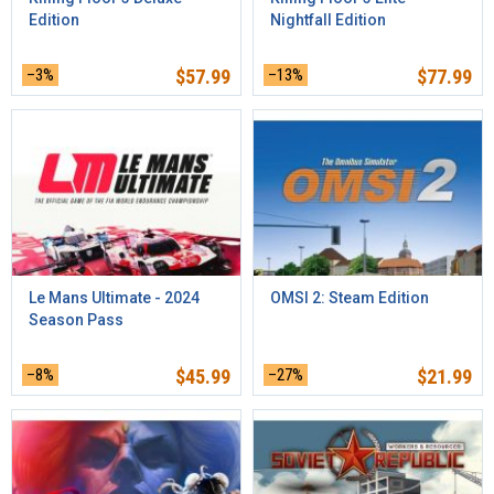
Edition
Nightfall Edition
–3%
$
57.99
–13%
$
77.99
Le Mans Ultimate - 2024
OMSI 2: Steam Edition
Season Pass
–8%
$
45.99
–27%
$
21.99