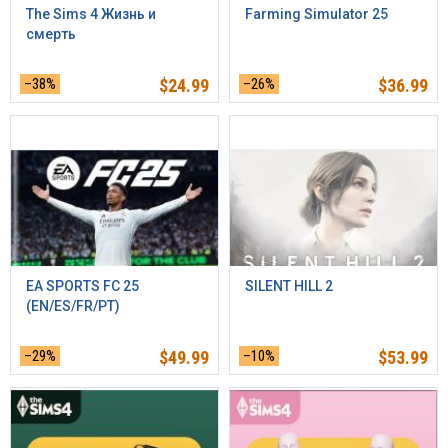
The Sims 4 Жизнь и
Farming Simulator 25
смерть
–38%
$
24.99
–26%
$
36.99
EA SPORTS FC 25
SILENT HILL 2
(EN/ES/FR/PT)
–29%
$
49.99
–10%
$
53.99