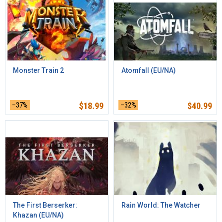
Monster Train 2
Atomfall (EU/NA)
–37%
$
18.99
–32%
$
40.99
The First Berserker:
Rain World: The Watcher
Khazan (EU/NA)