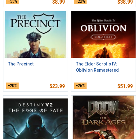
–55%
$
8.99
–22%
$
38.99
The Precinct
The Elder Scrolls IV:
Oblivion Remastered
–20%
$
23.99
–26%
$
51.99