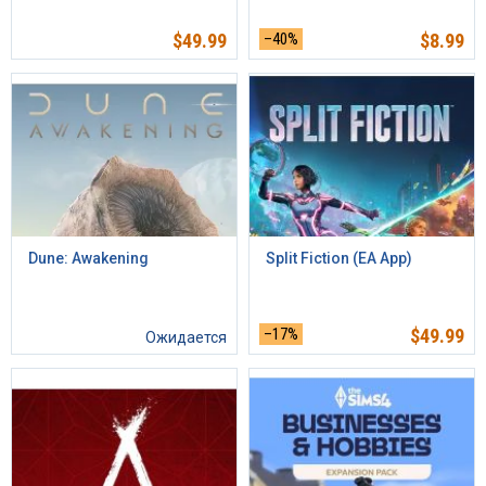
$
49.99
–40%
$
8.99
Dune: Awakening
Split Fiction (EA App)
–17%
$
49.99
Ожидается