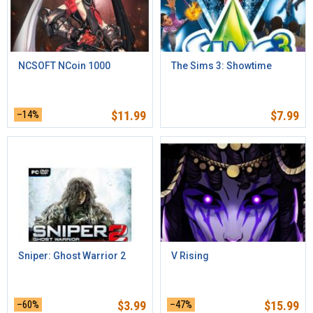
NCSOFT NCoin 1000
The Sims 3: Showtime
–14%
$
11.99
$
7.99
Sniper: Ghost Warrior 2
V Rising
–60%
$
3.99
–47%
$
15.99