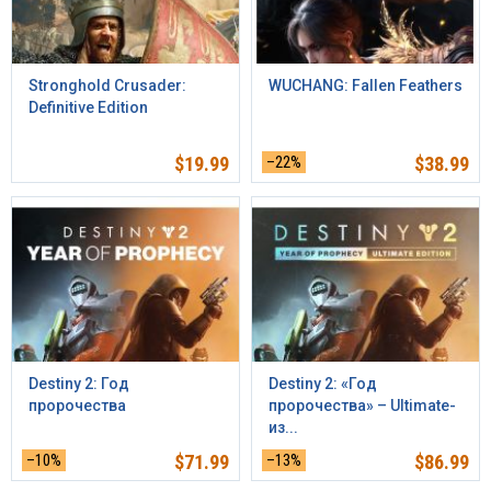
Stronghold Crusader:
WUCHANG: Fallen Feathers
Definitive Edition
$
19.99
–22%
$
38.99
Destiny 2: Год
Destiny 2: «Год
пророчества
пророчества» – Ultimate-
из...
–10%
$
71.99
–13%
$
86.99