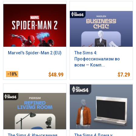
Marvel's Spider-Man 2 (EU)
The Sims 4:
Профессионализм во
всем — Комп...
–18%
$
48.99
$
7.29
The Sims 4: Изысканная
The Sims 4 Дома у