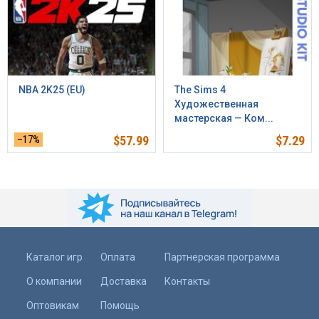
NBA 2K25 (EU)
The Sims 4
Художественная
мастерская — Ком...
–17%
$
57.99
$
7.29
Каталог игр
Оплата
Партнерская программа
О компании
Доставка
Контакты
Оптовикам
Помощь