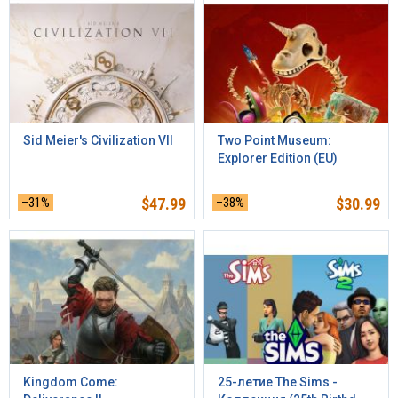
Sid Meier's Civilization VII
Two Point Museum:
Explorer Edition (EU)
–31%
$
47.99
–38%
$
30.99
Kingdom Come:
25-летие The Sims -