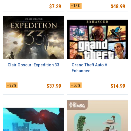
$
7.29
–18%
$
48.99
Clair Obscur: Expedition 33
Grand Theft Auto V
Enhanced
–37%
$
37.99
–50%
$
14.99