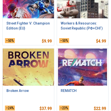
Street Fighter V: Champion
Workers & Resources:
Edition (EU)
Soviet Republic (РФ+СНГ)
–50%
$
9.99
–50%
$
4.99
Broken Arrow
REMATCH
–24%
$
37.99
–23%
$
22.99