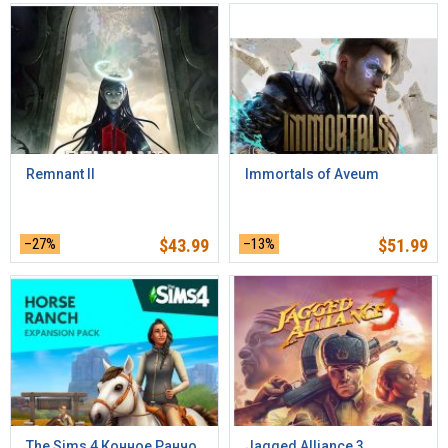
​​Remnant II
Immortals of Aveum
–27%
$
43.99
–13%
$
51.99
The Sims 4 Конное Ранчо
Jagged Alliance 3