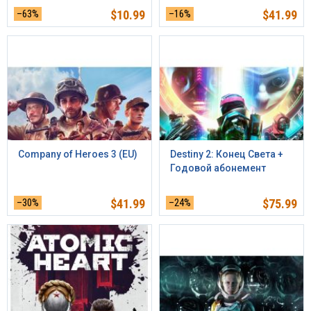
–63%
$
10.99
–16%
$
41.99
Company of Heroes 3 (EU)
Destiny 2: Конец Света +
Годовой абонемент
–30%
$
41.99
–24%
$
75.99