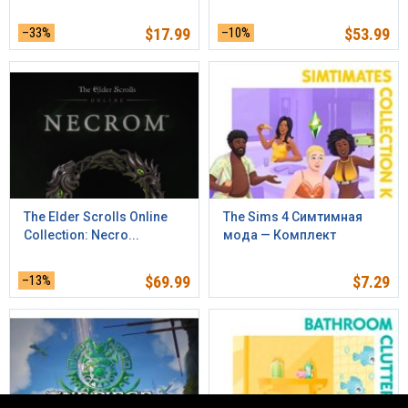
–33%
$
17.99
–10%
$
53.99
The Elder Scrolls Online
The Sims 4 Симтимная
Collection: Necro...
мода — Комплект
–13%
$
69.99
$
7.29