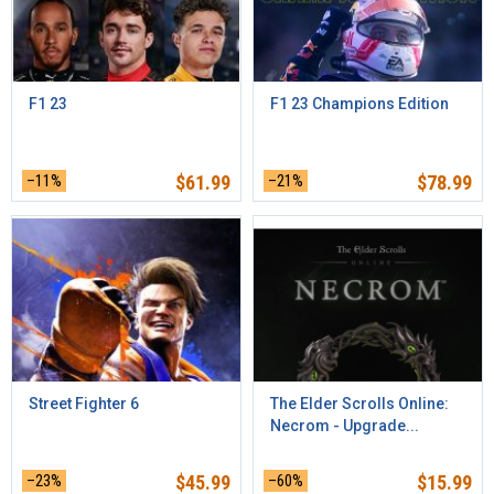
F1 23
F1 23 Champions Edition
–11%
$
61.99
–21%
$
78.99
Street Fighter 6
The Elder Scrolls Online:
Necrom - Upgrade...
–23%
$
45.99
–60%
$
15.99