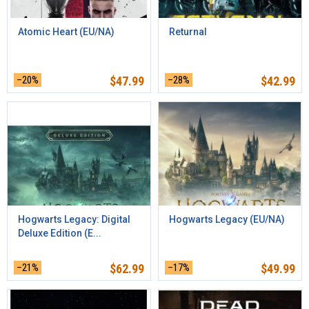
Atomic Heart (EU/NA)
Returnal
–20%
$
47.99
–28%
$
42.99
Hogwarts Legacy: Digital
Hogwarts Legacy (EU/NA)
Deluxe Edition (E...
–21%
$
62.99
–17%
$
49.99