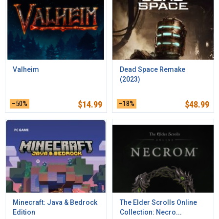
Valheim
Dead Space Remake
(2023)
–50%
$
14.99
–18%
$
48.99
Minecraft: Java & Bedrock
The Elder Scrolls Online
Edition
Collection: Necro...