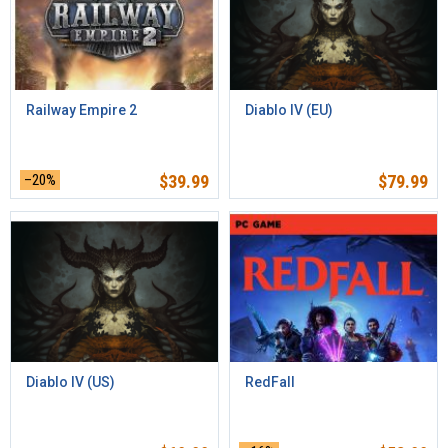
Railway Empire 2
Diablo IV (EU)
–20%
$
39.99
$
79.99
Diablo IV (US)
RedFall