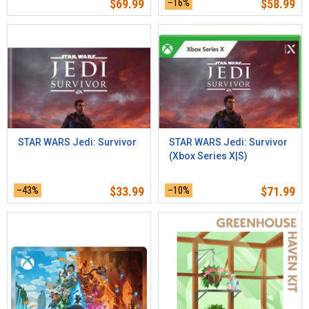
$
69.99
–16%
$
58.99
STAR WARS Jedi: Survivor
STAR WARS Jedi: Survivor
(Xbox Series X|S)
–43%
$
33.99
–10%
$
71.99