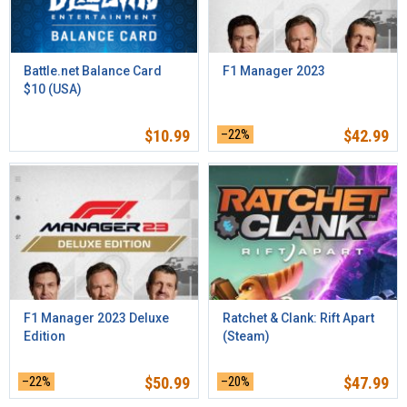
Battle.net Balance Card
F1 Manager 2023
$10 (USA)
$
10.99
–22%
$
42.99
F1 Manager 2023 Deluxe
Ratchet & Clank: Rift Apart
Edition
(Steam)
–22%
$
50.99
–20%
$
47.99