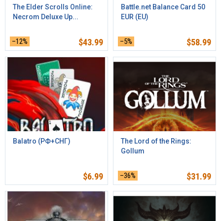
The Elder Scrolls Online:
Battle.net Balance Card 50
Necrom Deluxe Up...
EUR (EU)
–12%
$
43.99
–5%
$
58.99
Balatro (РФ+СНГ)
The Lord of the Rings:
Gollum
$
6.99
–36%
$
31.99