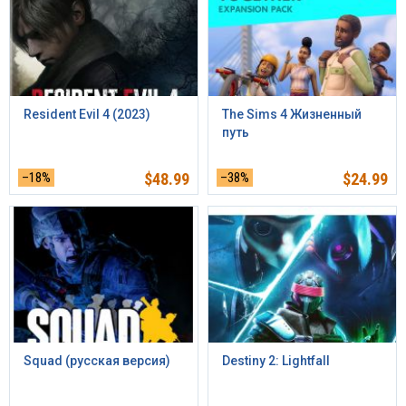
Resident Evil 4 (2023)
The Sims 4 Жизненный
путь
–18%
$
48.99
–38%
$
24.99
Squad (русская версия)
Destiny 2: Lightfall