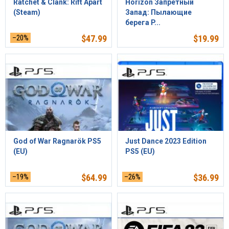
Ratchet & Clank: Rift Apart
Horizon Запретный
(Steam)
Запад: Пылающие
берега P...
–20%
$
47.99
$
19.99
God of War Ragnarök PS5
Just Dance 2023 Edition
(EU)
PS5 (EU)
–19%
$
64.99
–26%
$
36.99