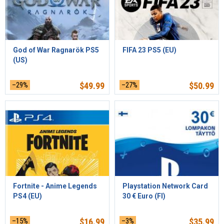
God of War Ragnarök PS5
FIFA 23 PS5 (EU)
(US)
–29%
$
49.99
–27%
$
50.99
Fortnite - Anime Legends
Playstation Network Card
PS4 (EU)
30 € Euro (FI)
–15%
$
16.99
–3%
$
35.99