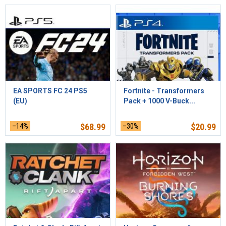
EA SPORTS FC 24 PS5
Fortnite - Transformers
(EU)
Pack + 1000 V-Buck...
–14%
$
68.99
–30%
$
20.99