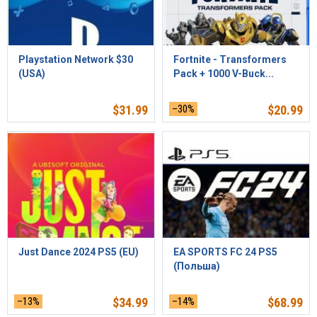
Playstation Network $30
Fortnite - Transformers
(USA)
Pack + 1000 V-Buck...
$
31.99
–30%
$
20.99
Just Dance 2024 PS5 (EU)
EA SPORTS FC 24 PS5
(Польша)
–13%
$
34.99
–14%
$
68.99