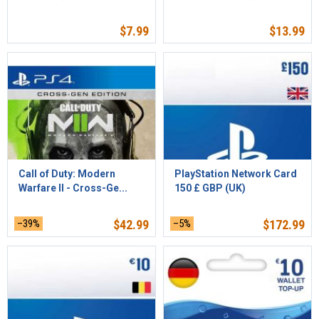
$
7.99
$
13.99
Call of Duty: Modern
PlayStation Network Card
Warfare II - Cross-Ge...
150 £ GBP (UK)
–39%
$
42.99
–5%
$
172.99