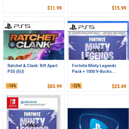
$
11.99
$
15.99
Ratchet & Clank: Rift Apart
Fortnite Minty Legends
PS5 (EU)
Pack + 1000 V-Bucks...
–16%
$
83.99
–22%
$
23.49