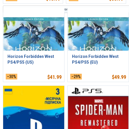
Сортировать по времени: новинки выше
Horizon Forbidden West
Horizon Forbidden West
PS4/PS5 (US)
PS4/PS5 (EU)
–30%
$
41.99
–29%
$
49.99