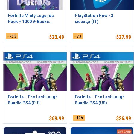
Fortnite Minty Legends
PlayStation Now - 3
Pack + 1000 V-Bucks...
месяца (IT)
–22%
$
23.49
–7%
$
27.99
Fortnite - The Last Laugh
Fortnite - The Last Laugh
Bundle PS4 (EU)
Bundle PS4 (US)
$
69.99
–10%
$
26.99