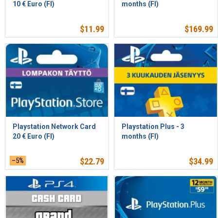
10 € Euro (FI)
months (FI)
$
11.99
$
169.99
Playstation Network Card
Playstation Plus - 3
20 € Euro (FI)
months (FI)
–5%
$
22.79
$
34.99