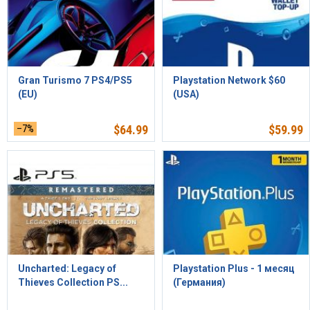
Gran Turismo 7 PS4/PS5
Playstation Network $60
(EU)
(USA)
–7%
$
64.99
$
59.99
Uncharted: Legacy of
Playstation Plus - 1 месяц
Thieves Collection PS...
(Германия)