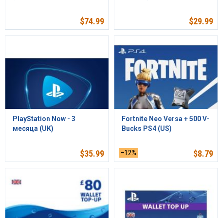
$
74.99
$
29.99
PlayStation Now - 3
Fortnite Neo Versa + 500 V-
месяца (UK)
Bucks PS4 (US)
$
35.99
–12%
$
8.79