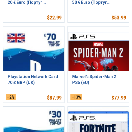
20 € Euro (Португ...
50 € Euro (Португ...
$
22.99
$
53.99
Playstation Network Card
Marvel's Spider-Man 2
70 £ GBP (UK)
PS5 (EU)
–2%
$
87.99
–13%
$
77.99