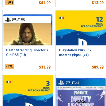
–30%
$
41.99
$
13.99
Death Stranding Director's
Playstation Plus - 12
Cut PS5 (EU)
months (Франция)
–47%
$
31.99
$
89.99