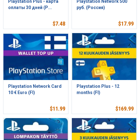
Playstation Plus - карта
Playstation Network 500
оплаты 30 дней (Р...
руб. (Россия)
$
7.48
$
17.99
Playstation Network Card
Playstation Plus - 12
10 € Euro (FI)
months (FI)
$
11.99
$
169.99