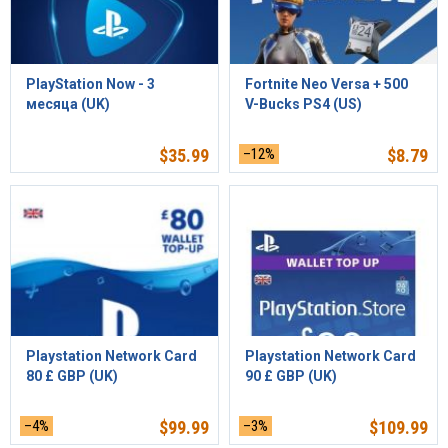
PlayStation Now - 3
Fortnite Neo Versa + 500
месяца (UK)
V-Bucks PS4 (US)
$
35.99
–12%
$
8.79
Playstation Network Card
Playstation Network Card
80 £ GBP (UK)
90 £ GBP (UK)
–4%
$
99.99
–3%
$
109.99