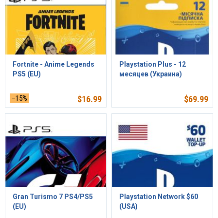
Fortnite - Anime Legends
Playstation Plus - 12
PS5 (EU)
месяцев (Украина)
–15%
$
16.99
$
69.99
Gran Turismo 7 PS4/PS5
Playstation Network $60
(EU)
(USA)