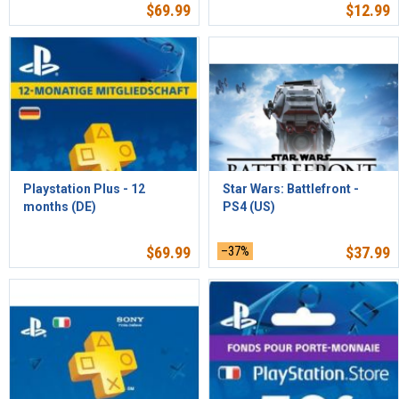
$
69.99
$
12.99
Playstation Plus - 12
Star Wars: Battlefront -
months (DE)
PS4 (US)
$
69.99
–37%
$
37.99