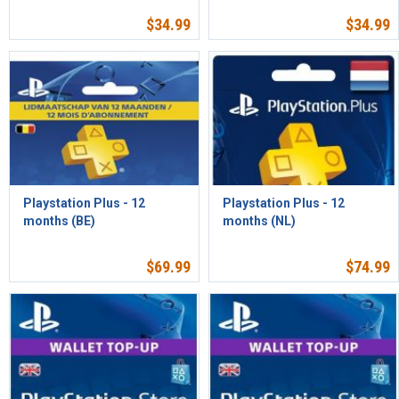
$
34.99
$
34.99
Playstation Plus - 12
Playstation Plus - 12
months (BE)
months (NL)
$
69.99
$
74.99