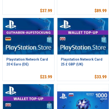
$
37.99
$
89.99
Playstation Network Card
Playstation Network Card
20 € Euro (DE)
25 £ GBP (UK)
$
23.99
$
33.99