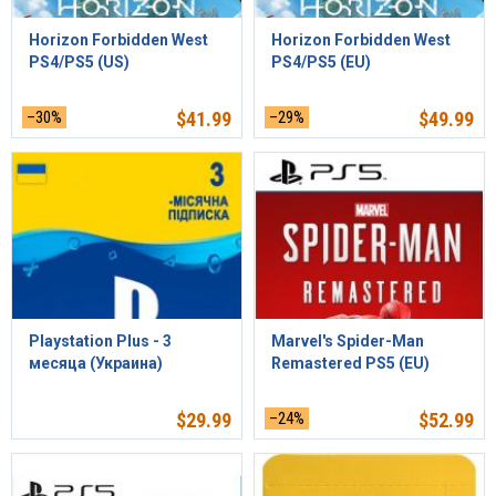
Horizon Forbidden West
Horizon Forbidden West
PS4/PS5 (US)
PS4/PS5 (EU)
–30%
$
41.99
–29%
$
49.99
Playstation Plus - 3
Marvel's Spider-Man
месяца (Украина)
Remastered PS5 (EU)
$
29.99
–24%
$
52.99