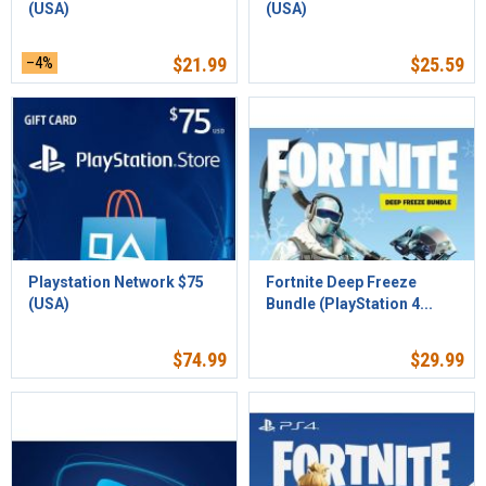
(USA)
(USA)
–4%
$
21.99
$
25.59
Playstation Network $75
Fortnite Deep Freeze
(USA)
Bundle (PlayStation 4...
$
74.99
$
29.99