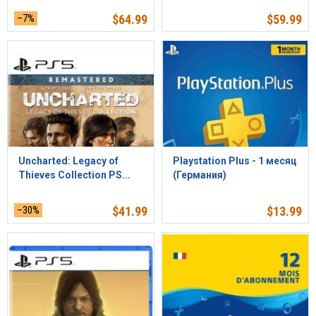
–7%
$
64.99
$
59.99
Uncharted: Legacy of
Playstation Plus - 1 месяц
Thieves Collection PS...
(Германия)
–30%
$
41.99
$
13.99