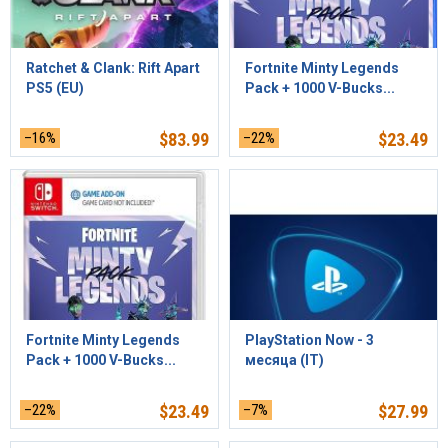
Ratchet & Clank: Rift Apart
Fortnite Minty Legends
PS5 (EU)
Pack + 1000 V-Bucks...
–16%
$
83.99
–22%
$
23.49
Fortnite Minty Legends
PlayStation Now - 3
Pack + 1000 V-Bucks...
месяца (IT)
–22%
$
23.49
–7%
$
27.99