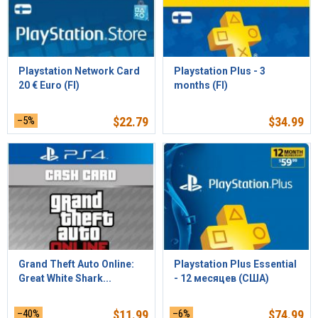
Playstation Network Card
Playstation Plus - 3
20 € Euro (FI)
months (FI)
–5%
$
22.79
$
34.99
Grand Theft Auto Online:
Playstation Plus Essential
Great White Shark...
- 12 месяцев (США)
–40%
$
11.99
–6%
$
74.99