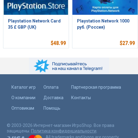
Playstation Network Card
Playstation Network 1000
35 £ GBP (UK)
руб. (Россия)
$
48.99
$
27.99
Каталог игр
Оплата
Партнерская программа
О компании
Доставка
Контакты
Оптовикам
Помощь
© 2003-2026 Интернет-магазин ИгроShop. Все права
защищены.
Политика конфиденциальности
.
All trademarks and logos are property