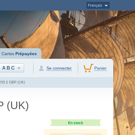
Français
Cartes
Prépayées
ABC
Se connecter
Panier
200 £ GBP (UK)
P (UK)
En stock