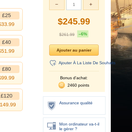
−
+
£25
$
245.99
$
33.99
–6%
$
261.99
£40
$
51.99
Ajouter À La Liste De Souhaits
£80
$
99.99
Bonus d'achat:
2460 points
£120
Assurance qualité
149.99
Mon ordinateur va-t-il
le gérer ?