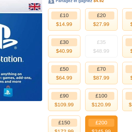
Partagez et gagnez
$
4.92
£10
£20
$
14.99
$
27.99
£30
£35
$
40.99
$
48.99
£50
£70
$
64.99
$
87.99
£90
£100
$
109.99
$
120.99
$
£150
£200
$
172.99
$
245.99