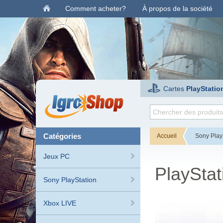
Comment acheter?
À propos de la société
Cartes
PlayStatio
catégories
Accueil
Sony Play
Jeux PC
PlaySta
Sony PlayStation
Xbox LIVE