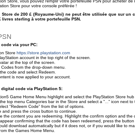
tion Store, vous pouvez remplir votre portefeuille PSN pour acheter de
ation Store pour votre console préférée !
n Store de 200 £ (Royaume-Uni) ne peut être utilisée que sur un
 livres sterling à votre portefeuille PSN.
 PSN
 code via your PC:
ion Store
https://store.playstation.com
layStation account in the top right of the screen.
vatar at the top of the screen.
 Codes from the drop-down menu.
r the code and select Redeem.
ontent is now applied to your account.
digital code via PlayStation 5:
ion5 Game Home Menu highlight and select the PlayStation Store hub wi
the top menu Categories bar in the Store and select a "..." icon next to 
elect “Redeem Code” from the list of options.
 and press the cross button to continue.
e the content you are redeeming. Highlight the confirm option and the 
 appear confirming that the code has been redeemed, press the button
uld download automatically but if it does not, or if you would like to m
from the Games Home Menu.