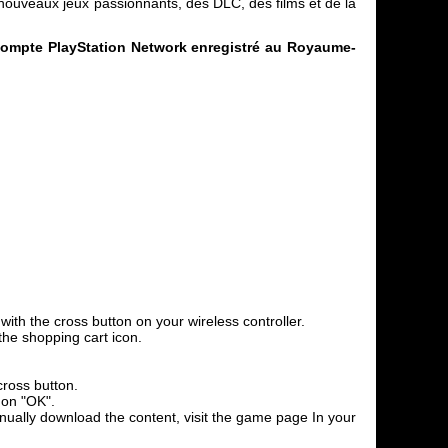
 nouveaux jeux passionnants, des DLC, des films et de la
 compte PlayStation Network enregistré au Royaume-
th the cross button on your wireless controller.
the shopping cart icon.
cross button.
 on "OK".
anually download the content, visit the game page In your