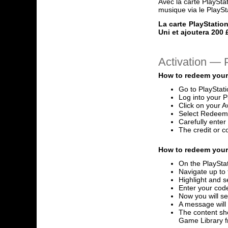
Avec la carte PlaySta
musique via le PlaySt
La carte PlayStatio
Uni et ajoutera 200 £
Activation —
How to redeem your
Go to PlayStat
Log into your P
Click on your A
Select Redeem
Carefully ente
The credit or c
How to redeem your 
On the PlayStat
Navigate up to 
Highlight and s
Enter your code
Now you will se
A message will
The content sho
Game Library 