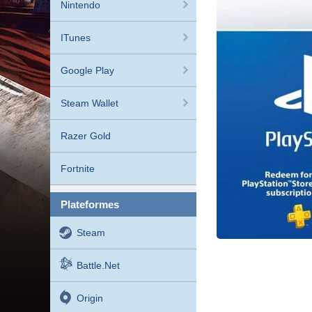
Nintendo
ITunes
Google Play
Steam Wallet
Razer Gold
Fortnite
plateformes
Steam
Battle.net
Origin