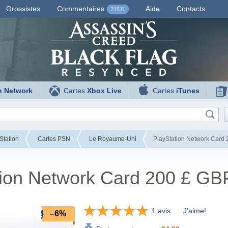
Grossistes
Commentaires
Aide
Contacts
21511
n Network
Cartes
Xbox Live
Cartes
iTunes
Station
Cartes PSN
Le Royaume-Uni
PlayStation Network Card 
tion Network Card 200 £ GB
1 avis
J'aime!
–6%