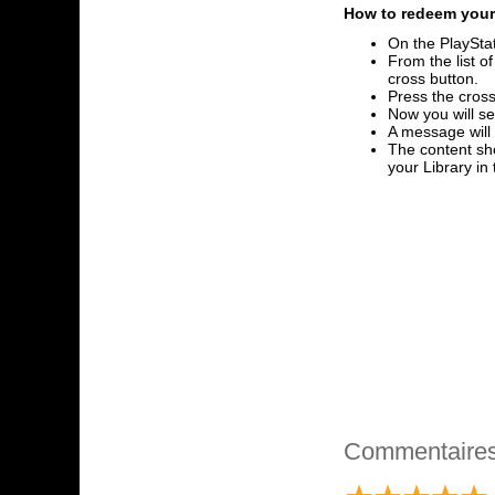
How to redeem your 
On the PlayStat
From the list o
cross button.
Press the cross
Now you will se
A message will
The content sho
your Library i
Commentaire