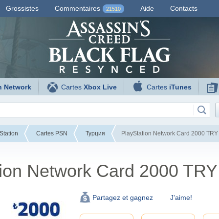
Grossistes
Commentaires
Aide
Contacts
21510
n Network
Cartes
Xbox Live
Cartes
iTunes
Station
Cartes PSN
Турция
PlayStation Network Card 2000 TRY 
tion Network Card 2000 TRY
J'aime!
Partagez et gagnez