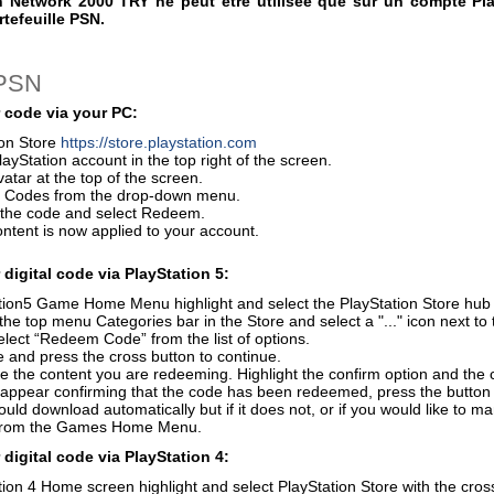
n Network 2000 TRY ne peut être utilisée que sur un compte Pla
tefeuille PSN.
 PSN
 code via your PC:
ion Store
https://store.playstation.com
layStation account in the top right of the screen.
vatar at the top of the screen.
 Codes from the drop-down menu.
r the code and select Redeem.
ontent is now applied to your account.
digital code via PlayStation 5:
ion5 Game Home Menu highlight and select the PlayStation Store hub wi
the top menu Categories bar in the Store and select a "..." icon next to 
elect “Redeem Code” from the list of options.
 and press the cross button to continue.
e the content you are redeeming. Highlight the confirm option and the 
 appear confirming that the code has been redeemed, press the button
uld download automatically but if it does not, or if you would like to m
from the Games Home Menu.
digital code via PlayStation 4:
ion 4 Home screen highlight and select PlayStation Store with the cross