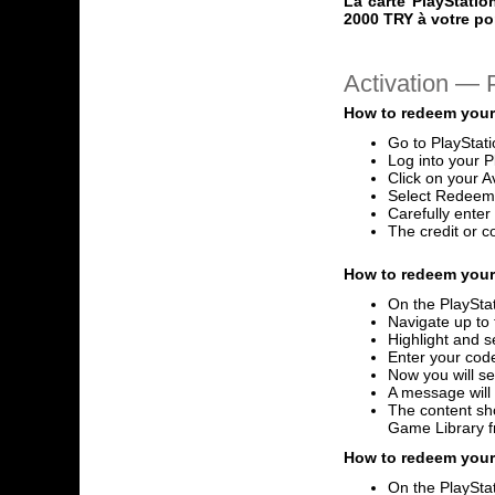
La carte PlayStatio
2000 TRY à votre por
Activation —
How to redeem your
Go to PlayStat
Log into your P
Click on your A
Select Redeem
Carefully ente
The credit or c
How to redeem your 
On the PlayStat
Navigate up to 
Highlight and s
Enter your code
Now you will se
A message will
The content sho
Game Library 
How to redeem your 
On the PlayStat