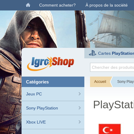
Comment acheter?
À propos de la société
Cartes
PlayStatio
catégories
Accueil
Sony Play
Jeux PC
PlaySta
Sony PlayStation
Xbox LIVE