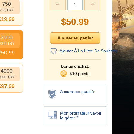
750
−
+
750 TRY
$
19.99
$
50.99
2000
2000 TRY
Ajouter À La Liste De Souhaits
$
50.99
Bonus d'achat:
4000
510 points
4000 TRY
$
97.99
Assurance qualité
Mon ordinateur va-t-il
le gérer ?