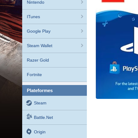
Nintendo
ITunes
Google Play
Steam Wallet
Razer Gold
Fortnite
plateformes
Steam
Battle.net
Origin