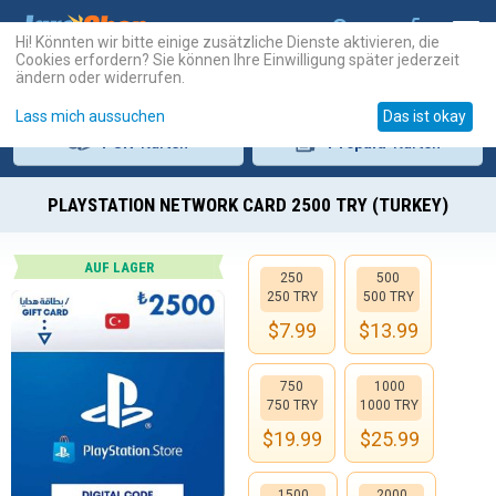
Hi! Könnten wir bitte einige zusätzliche Dienste aktivieren, die
Cookies erfordern? Sie können Ihre Einwilligung später jederzeit
ändern oder widerrufen.
Lass mich aussuchen
Das ist okay
PSN
-Karten
Prepaid
-Karten
PLAYSTATION NETWORK CARD 2500 TRY (TURKEY)
AUF LAGER
250
500
250 TRY
500 TRY
$
7.99
$
13.99
750
1000
750 TRY
1000 TRY
$
19.99
$
25.99
1500
2000