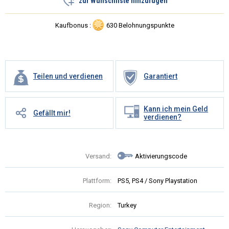
zur Wunschliste hinzufugen
Kaufbonus :
630 Belohnungspunkte
Teilen und verdienen
Garantiert
Kann ich mein Geld
Gefällt mir!
verdienen?
Versand:
Aktivierungscode
Plattform:
PS5, PS4 / Sony Playstation
Region:
Turkey