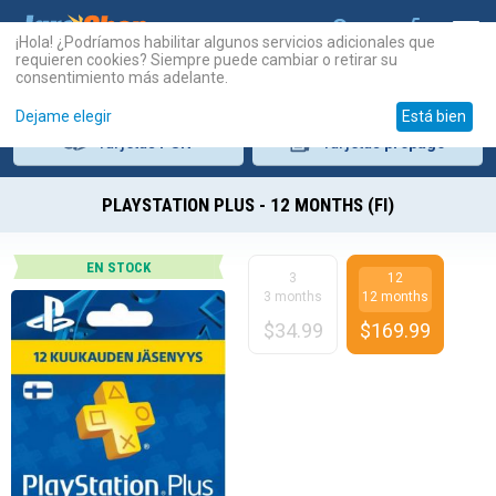
¡Hola! ¿Podríamos habilitar algunos servicios adicionales que
requieren cookies? Siempre puede cambiar o retirar su
consentimiento más adelante.
Dejame elegir
Está bien
Tarjetas
PSN
Tarjetas
prepago
PLAYSTATION PLUS - 12 MONTHS (FI)
EN STOCK
3
12
3 months
12 months
$
34.99
$
169.99