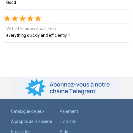
Good
Viktor Prohorov
8 Avril, 2021
everything quickly and efficiently !!!
Catalogue de jeux
Paiement
À propos de la société
Livraison
Grossistes
Aide