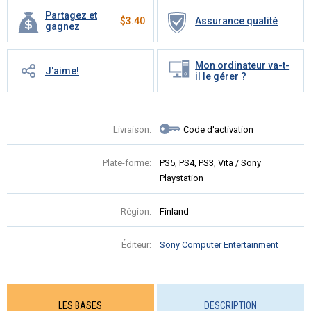
Partagez et
$
3.40
Assurance qualité
gagnez
Mon ordinateur va-t-
J'aime!
il le gérer ?
Livraison:
Code d'activation
Plate-forme:
PS5, PS4, PS3, Vita / Sony
Playstation
Région:
Finland
Éditeur:
Sony Computer Entertainment
LES BASES
DESCRIPTION