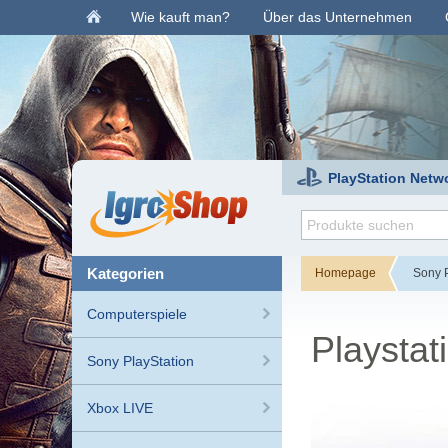
Wie kauft man?
Über das Unternehmen
PlayStation Netw
kategorien
Homepage
Sony P
Computerspiele
Playstat
Sony PlayStation
Xbox LIVE