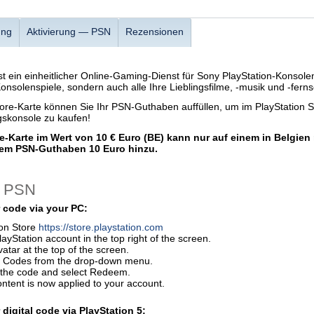
ung
Aktivierung — PSN
Rezensionen
st ein einheitlicher Online-Gaming-Dienst für Sony PlayStation-Konsolen
Konsolenspiele, sondern auch alle Ihre Lieblingsfilme, -musik und -fer
Store-Karte können Sie Ihr PSN-Guthaben auffüllen, um im PlayStation
ngskonsole zu kaufen!
re-Karte im Wert von 10 € Euro (BE) kann nur auf einem in Belgien
rem PSN-Guthaben 10 Euro hinzu.
— PSN
 code via your PC:
ion Store
https://store.playstation.com
layStation account in the top right of the screen.
vatar at the top of the screen.
 Codes from the drop-down menu.
r the code and select Redeem.
ontent is now applied to your account.
digital code via PlayStation 5: