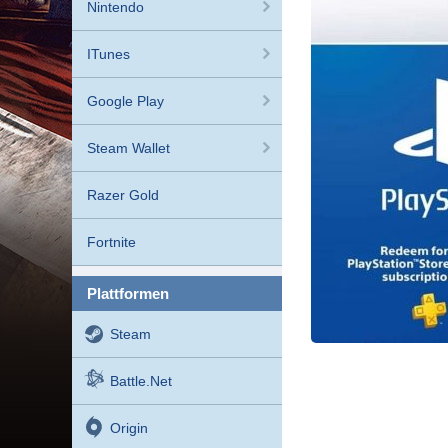
Nintendo
ITunes
Google Play
Steam Wallet
Razer Gold
Fortnite
plattformen
Steam
Battle.net
Origin