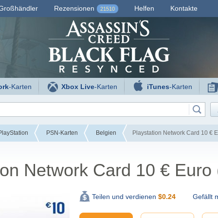
Großhändler
Rezensionen
Helfen
Kontakte
21510
ork
-Karten
Xbox Live
-Karten
iTunes
-Karten
layStation
PSN-Karten
Belgien
Playstation Network Card 10 € E
ion Network Card 10 € Euro
Gefällt m
Teilen und verdienen
$
0.24