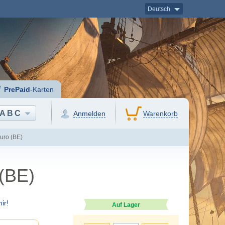
Deutsch
PrePaid
-Karten
ABC
Anmelden
Warenkorb
uro (BE)
 (BE)
ir!
Auf Lager