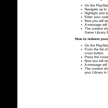
On the PlayStat
Navigate up to 
Highlight and s
Enter your code
Now you will se
A message will
The content sho
Game Library 
How to redeem your 
On the PlayStat
From the list o
cross button.
Press the cross
Now you will se
A message will
The content sho
your Library i