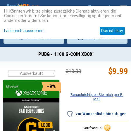
Hi! Könnten wir bitte einige zusätzliche Dienste aktivieren, die
Cookies erfordern? Sie können Ihre Einwilligung später jederzeit
ändern oder widerrufen.
Lass mich aussuchen
Das ist okay
PSN
-Karten
Prepaid
-Karten
PUBG - 1100 G-COIN XBOX
$
9.99
$
10.99
Ausverkauft
–9%
Benachrichtigen Sie mich per E-
Mail
zur Wunschliste hinzufugen
Kaufbonus :