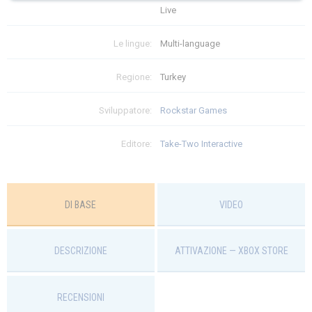
Live
Языки: Многоязычная
ограничений
Le lingue:
Multi-language
$
75.99
Regione:
Turkey
Sviluppatore:
Rockstar Games
Editore:
Take-Two Interactive
DI BASE
VIDEO
DESCRIZIONE
ATTIVAZIONE — ХBOX STORE
RECENSIONI