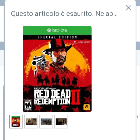
Ciao! Possiamo abilitare alcuni servizi aggiuntivi che richiedono i
Questo articolo è esaurito. Ne abbiamo trovato uno simile
cookie? Puoi sempre modificare o revocare il tuo consenso in un
secondo momento.
Fammi scegliere
Va bene
Carte
PSN
Carte
prepagate
RED DEAD REDEMPTION 2 XBOX (TURKEY)
$
11.99
$
39.99
Esaurito
–70%
Avvisami tramite e-mail
Aggiungi alla lista dei desideri
Bonus acquisto:
120 punti