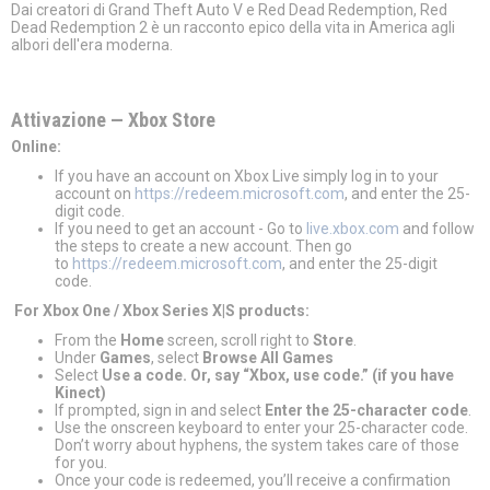
Dai creatori di Grand Theft Auto V e Red Dead Redemption, Red
Dead Redemption 2 è un racconto epico della vita in America agli
albori dell'era moderna.
Attivazione — Хbox Store
Online:
If you have an account on Xbox Live simply log in to your
account on
https://redeem.microsoft.com
, and enter the 25-
digit code.
If you need to get an account - Go to
live.xbox.com
and follow
the steps to create a new account. Then go
to
https://redeem.microsoft.com
, and enter the 25-digit
code.
For Xbox One / Xbox Series X|S products:
From the
Home
screen, scroll right to
Store
.
Under
Games
, select
Browse All Games
Select
Use a code. Or, say “Xbox, use code.” (if you have
Kinect)
If prompted, sign in and select
Enter the 25-character code
.
Use the onscreen keyboard to enter your 25-character code.
Don’t worry about hyphens, the system takes care of those
for you.
Once your code is redeemed, you’ll receive a confirmation