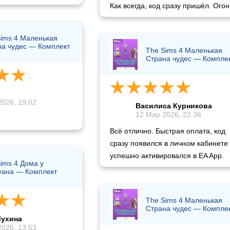
Как всегда, код сразу пришёл. Огон
ims 4 Маленькая
на чудес — Комплект
The Sims 4 Маленькая
Страна чудес — Компле
026, 19:02
Василиса Курникова
12 Мар 2026, 22:36
Всё отлично. Быстрая оплата, код
сразу появился в личном кабинете
успешно активировался в EA App.
ims 4 Дома у
уана — Комплект
The Sims 4 Маленькая
Страна чудес — Компле
Мухина
026, 13:53