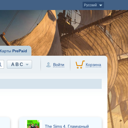
Русский
Карты
PrePaid
ABC
Войти
Корзина
The Sims 4. Гламурный