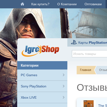
Как купить?
О Компании
Оптовикам
Карты
PlayStatio
категории
Главная
Отзы
PC Games
Отзыв
Sony PlayStation
Xbox LIVE
The S