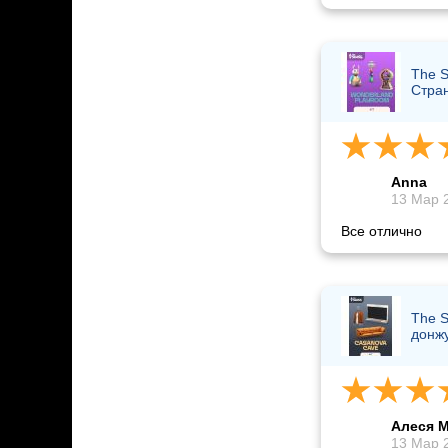
The S
Стра
Anna
13 Мар 2
Все отлично
The S
донж
Алеся 
13 Мар 2