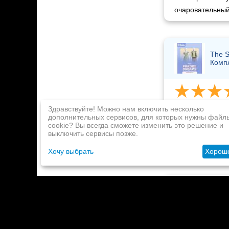
очаровательный
The S
Комп
Здравствуйте! Можно нам включить несколько
Екатери
дополнительных сервисов, для которых нужны файл
8 Мар 20
cookie? Вы всегда сможете изменить это решение и
выключить сервисы позже.
Супер, все акти
работает. побе
Хочу выбрать
Хорош
The 
маки