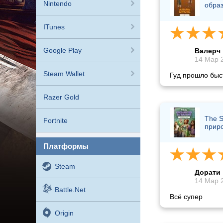
Nintendo
обра
ITunes
Google Play
Валерч
14 Мар 2
Steam Wallet
Гуд прошло быс
Razer Gold
The S
Fortnite
прир
платформы
Steam
Дорати
14 Мар 2
Battle.net
Всё супер
Origin