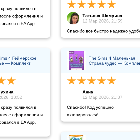
 сразу появился в
Татьяна Шамрина
 после оформления и
12 Мар 2026, 21:59
овался в EA App.
Спасибо все быстро надежно удоб
ims 4 Геймерское
The Sims 4 Маленькая
ье — Комплект
Страна чудес — Компле
Мухина
Анна
026, 13:52
12 Мар 2026, 21:37
 сразу появился в
Спасибо! Код успешно
 после оформления и
активировался!
овался в EA App.