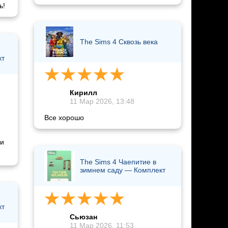
ь!
The Sims 4 Сквозь века
кт
Кирилл
11 Мар 2026, 13:48
Все хорошо
 и
The Sims 4 Чаепитие в
зимнем саду — Комплект
кт
Сьюзан
11 Мар 2026, 11:53