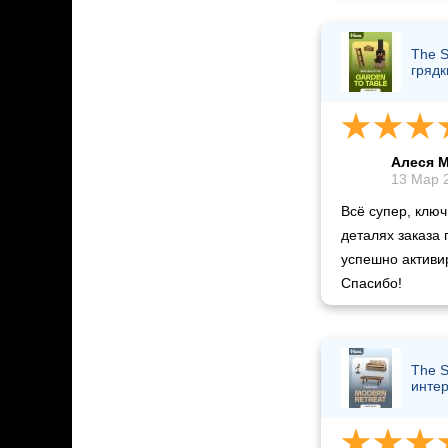
The S
грядк
Алеся 
13 Мар 2
Всё супер, ключ
деталях заказа
успешно активир
Спасибо!
The 
инте