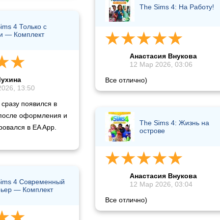
The Sims 4: На Работу!
ims 4 Только с
и — Комплект
Анастасия Внукова
12 Мар 2026, 03:06
Мухина
Все отлично)
026, 13:50
 сразу появился в
 после оформления и
The Sims 4: Жизнь на
овался в EA App.
острове
Анастасия Внукова
Sims 4 Современный
12 Мар 2026, 03:04
рьер — Комплект
Все отлично)