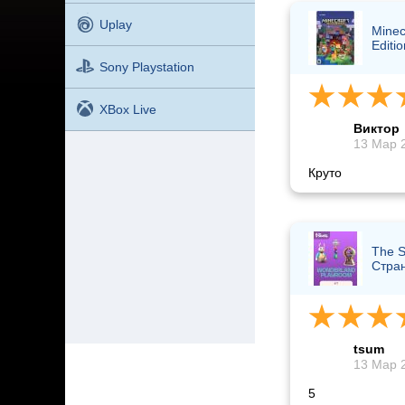
Uplay
Minec
Editio
Sony Playstation
XBox Live
Виктор
13 Мар 2
Круто
The S
Стра
tsum
13 Мар 2
5