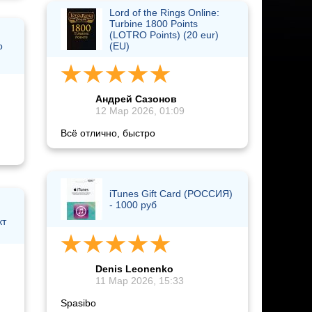
Lord of the Rings Online:
Turbine 1800 Points
(LOTRO Points) (20 eur)
о
(EU)
Андрей Сазонов
12 Мар 2026, 01:09
Всё отлично, быстро
iTunes Gift Card (РОССИЯ)
- 1000 руб
кт
Denis Leonenko
11 Мар 2026, 15:33
Spasibo