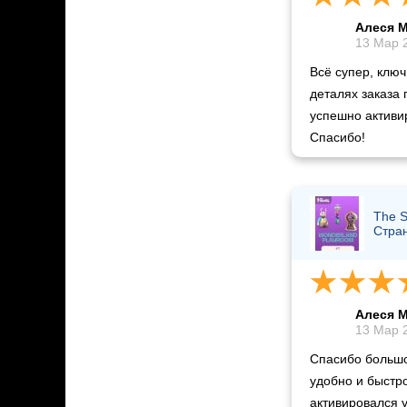
Алеся 
13 Мар 2
Всё супер, ключ
деталях заказа
успешно активир
Спасибо!
The S
Стра
Алеся 
13 Мар 2
Спасибо большое
удобно и быстро
активировался 