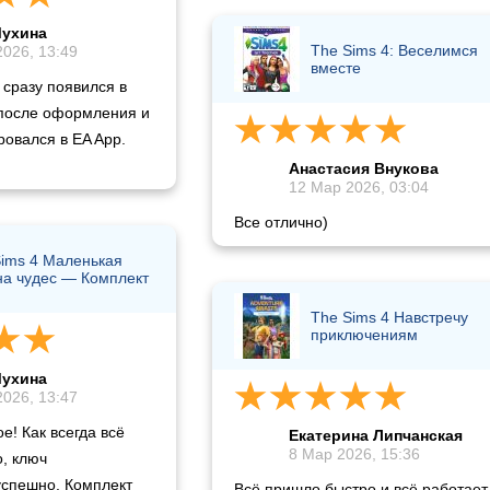
Мухина
The Sims 4: Веселимся
026, 13:49
вместе
 сразу появился в
 после оформления и
овался в EA App.
Анастасия Внукова
12 Мар 2026, 03:04
Все отлично)
ims 4 Маленькая
на чудес — Комплект
The Sims 4 Навстречу
приключениям
Мухина
026, 13:47
! Как всегда всё
Екатерина Липчанская
8 Мар 2026, 15:36
, ключ
успешно. Комплект
Всё пришло быстро и всё работает