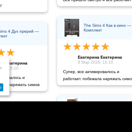
!
The Sims 4 Как в кино —
Комплект
ims 4 Дух прерий —
лект
Екатерина Екатерина
8 Мар 2026, 15:10
на Екатерина
ы
26, 15:10
Супер, все активировалось и
вировалось и
работает. побежала наряжать симо
жала наряжать симов
о
The Sims 4 Книжный
уголок — Комплект
Sims 4 Идеальный
яж — Комплект