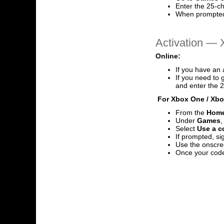
Enter the 25-c
When prompted
Activation — 
Online:
If you have an 
If you need to 
and enter the 2
For Xbox One / Xbox
From the
Hom
Under
Games
,
Select
Use a co
If prompted, si
Use the onscre
Once your code