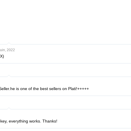
uin, 2022
X)
Seller.he is one of the best sellers on Plati!+++++
 key, everything works. Thanks!