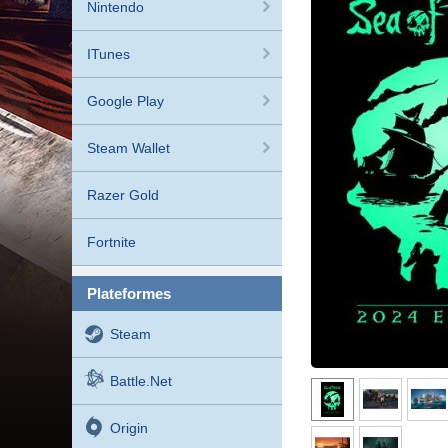
Nintendo
ITunes
Google Play
Steam Wallet
Razer Gold
Fortnite
plateformes
Steam
Battle.net
Origin