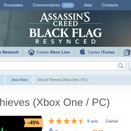
Grossistes
Commentaires
Aide
Contacts
21510
n Network
Cartes
Xbox Live
Cartes
iTunes
E
Jeux Xbox
Sea of Thieves (Xbox One / PC)
hieves (Xbox One / PC)
9 avis
J'aime!
–45%