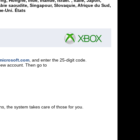
ongrie, Inde, Irlande, Israël. , Italie, Japon,
bie saoudite, Singapour, Slovaquie, Afrique du Sud,
e-Uni. États
.microsoft.com
, and enter the 25-digit code.
 new account. Then go to
s, the system takes care of those for you.