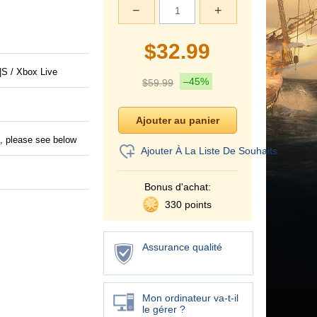
−
+
$
32.99
S / Xbox Live
–45%
$
59.99
s, please see below
Ajouter À La Liste De Souhaits
Bonus d'achat:
330 points
Assurance qualité
Mon ordinateur va-t-il
le gérer ?