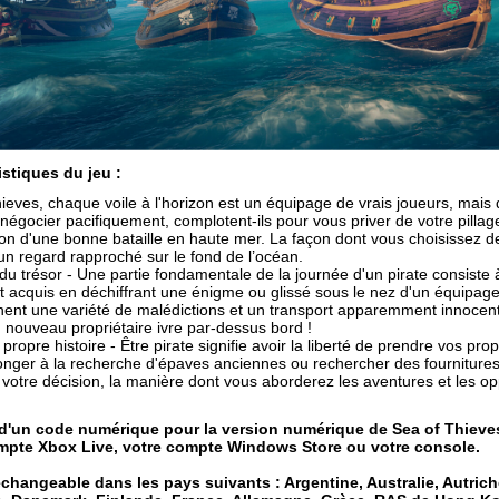
istiques du jeu :
eves, chaque voile à l'horizon est un équipage de vrais joueurs, mais q
 négocier pacifiquement, complotent-ils pour vous priver de votre pill
sson d'une bonne bataille en haute mer. La façon dont vous choisissez de
 un regard rapproché sur le fond de l’océan.
du trésor - Une partie fondamentale de la journée d'un pirate consiste à
acquis en déchiffrant une énigme ou glissé sous le nez d'un équipage r
nent une variété de malédictions et un transport apparemment innocent 
 nouveau propriétaire ivre par-dessus bord !
propre histoire - Être pirate signifie avoir la liberté de prendre vos pr
onger à la recherche d'épaves anciennes ou rechercher des fournitures 
 votre décision, la manière dont vous aborderez les aventures et les 
t d'un code numérique pour la version numérique de Sea of Thieve
compte Xbox Live, votre compte Windows Store ou votre console.
changeable dans les pays suivants : Argentine, Australie, Autriche