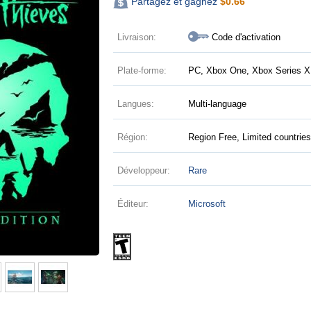
Partagez et gagnez
$
0.66
Livraison:
Code d'activation
Plate-forme:
PC, Xbox One, Xbox Series X|
Langues:
Multi-language
Région:
Region Free, Limited countrie
Développeur:
Rare
Éditeur:
Microsoft