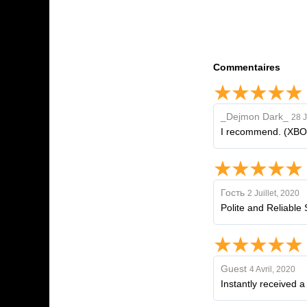
Commentaires
_Dejmon Dark_
28 J
I recommend. (XBO
Гость
2 Juillet, 2020
Polite and Reliable 
Guest
4 Avril, 2020
Instantly received a