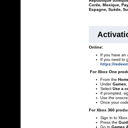
République tchèque,
Corée, Mexique, Pay
Espagne, Suède, Sui
Activat
Online:
If you have an 
If you need to 
https://redee
For Xbox One prod
From the
Hom
Under
Games
,
Select
Use a co
If prompted, si
Use the onscre
Once your code
For Xbox 360 produ
Sign in to Xbox
Press the
Gui
Go to
Games &