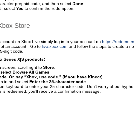
haracter prepaid code, and then select
Done
.
, select
Yes
to confirm the redemption.
Хbox Store
account on Xbox Live simply log in to your account on
https://redeem.m
get an account - Go to
live.xbox.com
and follow the steps to create a 
5-digit code.
 Series X|S products:
e
screen, scroll right to
Store
.
 select
Browse All Games
de. Or, say “Xbox, use code.” (if you have Kinect)
gn in and select
Enter the 25-character code
.
en keyboard to enter your 25-character code. Don’t worry about hyphen
 is redeemed, you’ll receive a confirmation message.