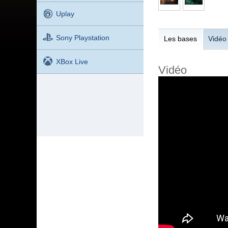
Uplay
Sony Playstation
Les bases
Vidéo
XBox Live
Vidéo