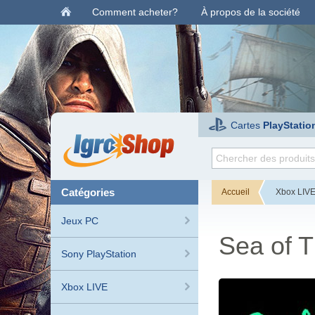
Comment acheter?
À propos de la société
Cartes
PlayStatio
catégories
Accueil
Xbox LIV
Jeux PC
Sea of T
Sony PlayStation
Xbox LIVE