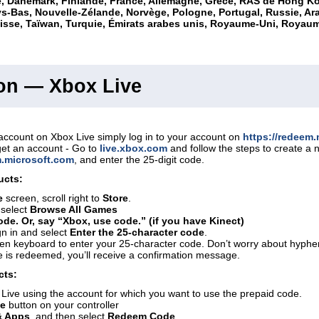
 Danemark, Finlande, France, Allemagne, Grèce, RAS de Hong Kong, H
s-Bas, Nouvelle-Zélande, Norvège, Pologne, Portugal, Russie, Ara
sse, Taïwan, Turquie, Émirats arabes unis, Royaume-Uni, Royaum
ion — Xbox Live
account on Xbox Live simply log in to your account on
https://redeem
get an account - Go to
live.xbox.com
and follow the steps to create a
m.microsoft.com
, and enter the 25-digit code.
ucts:
e
screen, scroll right to
Store
.
 select
Browse All Games
de. Or, say “Xbox, use code.” (if you have Kinect)
gn in and select
Enter the 25-character code
.
en keyboard to enter your 25-character code. Don’t worry about hyphen
 is redeemed, you’ll receive a confirmation message.
cts:
 Live using the account for which you want to use the prepaid code.
de
button on your controller
 Apps
, and then select
Redeem Code
.