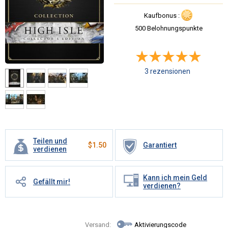
Kaufbonus :
500 Belohnungspunkte
3 rezensionen
Teilen und
$
1.50
Garantiert
verdienen
Kann ich mein Geld
Gefällt mir!
verdienen?
Versand:
Aktivierungscode