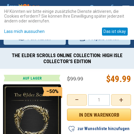
Hi! Könnten wir bitte einige zusätzliche Dienste aktivieren, die
Cookies erfordern? Sie können Ihre Einwilligung später jederzeit
ändern oder widerrufen.
Lass mich aussuchen
Das ist okay
PSN
-Karten
Prepaid
-Karten
THE ELDER SCROLLS ONLINE COLLECTION: HIGH ISLE
COLLECTOR'S EDITION
$
49.99
$
99.99
AUF LAGER
–50%
−
+
zur Wunschliste hinzufugen