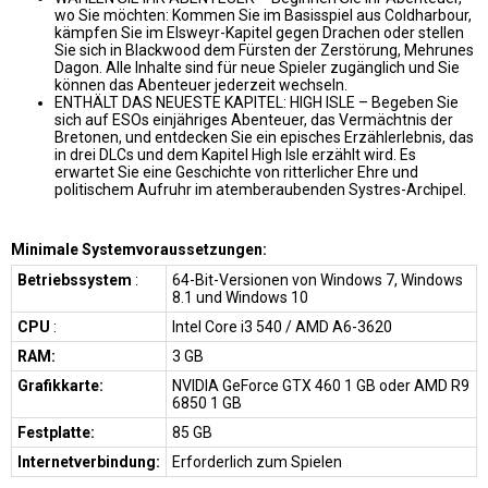
wo Sie möchten: Kommen Sie im Basisspiel aus Coldharbour,
kämpfen Sie im Elsweyr-Kapitel gegen Drachen oder stellen
Sie sich in Blackwood dem Fürsten der Zerstörung, Mehrunes
Dagon. Alle Inhalte sind für neue Spieler zugänglich und Sie
können das Abenteuer jederzeit wechseln.
ENTHÄLT DAS NEUESTE KAPITEL: HIGH ISLE – Begeben Sie
sich auf ESOs einjähriges Abenteuer, das Vermächtnis der
Bretonen, und entdecken Sie ein episches Erzählerlebnis, das
in drei DLCs und dem Kapitel High Isle erzählt wird. Es
erwartet Sie eine Geschichte von ritterlicher Ehre und
politischem Aufruhr im atemberaubenden Systres-Archipel.
Minimale Systemvoraussetzungen:
Betriebssystem
:
64-Bit-Versionen von Windows 7, Windows
8.1 und Windows 10
CPU
:
Intel Core i3 540 / AMD A6-3620
RAM:
3 GB
Grafikkarte:
NVIDIA GeForce GTX 460 1 GB oder AMD R9
6850 1 GB
Festplatte:
85 GB
Internetverbindung:
Erforderlich zum Spielen