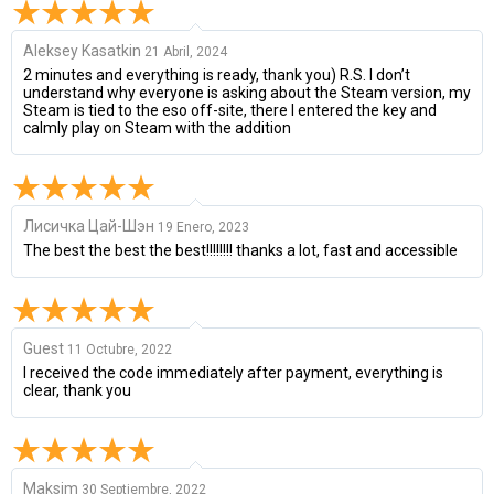
Aleksey Kasatkin
21 Abril, 2024
2 minutes and everything is ready, thank you) R.S. I don’t
understand why everyone is asking about the Steam version, my
Steam is tied to the eso off-site, there I entered the key and
calmly play on Steam with the addition
Лисичка Цай-Шэн
19 Enero, 2023
The best the best the best!!!!!!!! thanks a lot, fast and accessible
Guest
11 Octubre, 2022
I received the code immediately after payment, everything is
clear, thank you
Maksim
30 Septiembre, 2022