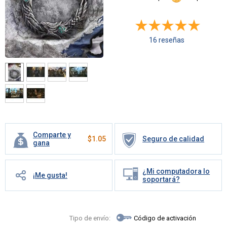
16 reseñas
Comparte y
$
1.05
Seguro de calidad
gana
¿Mi computadora lo
¡Me gusta!
soportará?
Tipo de envío:
Código de activación