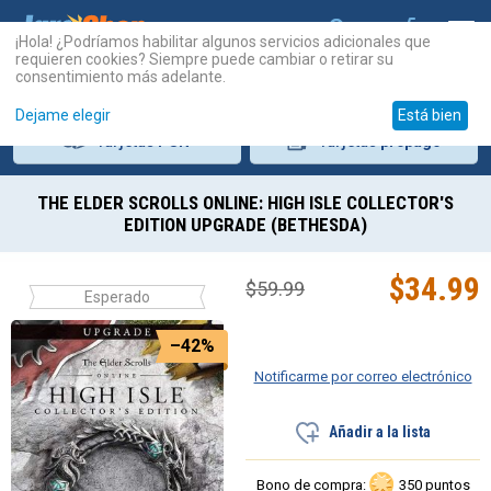
¡Hola! ¿Podríamos habilitar algunos servicios adicionales que
requieren cookies? Siempre puede cambiar o retirar su
consentimiento más adelante.
Dejame elegir
Está bien
Tarjetas
PSN
Tarjetas
prepago
THE ELDER SCROLLS ONLINE: HIGH ISLE COLLECTOR'S
EDITION UPGRADE (BETHESDA)
$
34.99
$
59.99
Esperado
–42%
Notificarme por correo electrónico
Añadir a la lista
Bono de compra:
350 puntos