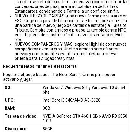
su orden secreta de caballeros amenazan con interrumpir las
conversaciones de paz para la actual Guerra de los Tres
Estandartes, condenando a Tamriel a un conflicto sin fin.
NUEVO JUEGO DE CARTAS: ¡una nueva forma de relajarse en
ESO! Coge una jarra de hidromiel y trae tus mejores mazos a
una partida del nuevo juego de cartas de estrategia, Tales of
Tribute. Compite con amigos o prueba tu temple contra NPC
en este juego de construcción de mazos inventado en High
Isle.
NUEVOS COMPAÑEROS Y MÁS: explora High Isle con nuevos
compañeros aventureros. Únete a amigos para afrontar
nuevos y emocionantes eventos mundiales, una nueva
prueba para 12 jugadores y más.
Requerimientos mínimos del sistema:
Requiere el juego basado The Elder Scrolls Online para poder
activarlo y jugar.
SO
:
Windows 7, Windows 8.1 y Windows 10 de 64
bits
UPC
:
Intel Core i3 540/AMD A6-3620
RAM:
3GB
Tarjeta de video:
NVIDIA GeForce GTX 460 1 GB o AMD R9 6850
1 GB
Disco duro:
85GB