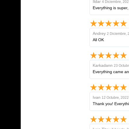
Ildar
4 Diciembre, 202
Everything is super
Andrey
2 Diciembre, 
All OK
Karkadann
23 Octubr
Everything came an
Ivan
12 Octubre, 2022
Thank you! Everything