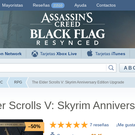
Mayoristas
Reseñas
Ayuda
Contactos
21510
on Network
Tarjetas
Xbox Live
Tarjetas
iTunes
AB
PC
RPG
The Elder Scrolls V: Skyrim Anniversary Edition Upgrade
r Scrolls V: Skyrim Anniver
7 reseñas
¡Me gusta
–50%