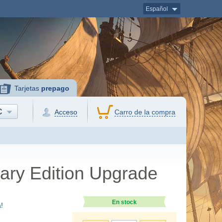
Español
Tarjetas
prepago
C
Acceso
Carro de la compra
sary Edition Upgrade
En stock
!