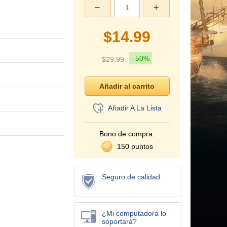
−
+
$
14.99
–50%
$
29.99
Añadir A La Lista
Bono de compra:
150 puntos
Seguro de calidad
¿Mi computadora lo
soportará?