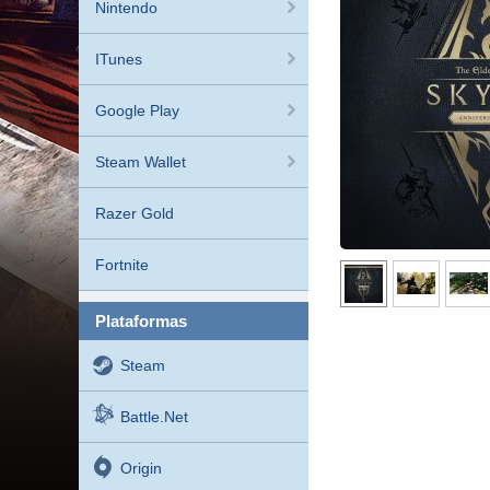
Nintendo
ITunes
Google Play
Steam Wallet
Razer Gold
Fortnite
plataformas
Steam
Battle.net
Origin