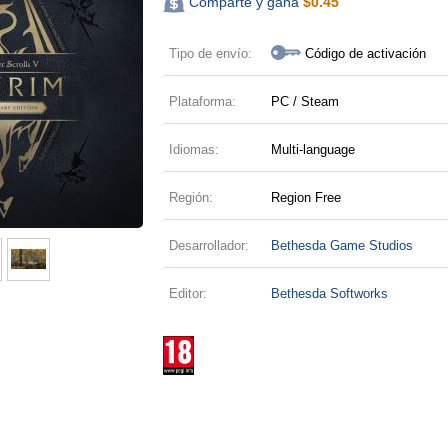
Comparte y gana
$
0.45
Tipo de envío:
Código de activación
Plataforma:
PC / Steam
Idiomas:
Multi-language
Región:
Region Free
Desarrollador:
Bethesda Game Studios
Editor:
Bethesda Softworks