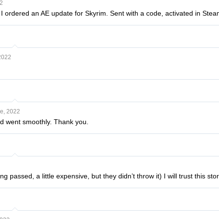
2
, I ordered an AE update for Skyrim. Sent with a code, activated in St
2022
e, 2022
d went smoothly. Thank you.
 passed, a little expensive, but they didn’t throw it) I will trust this sto