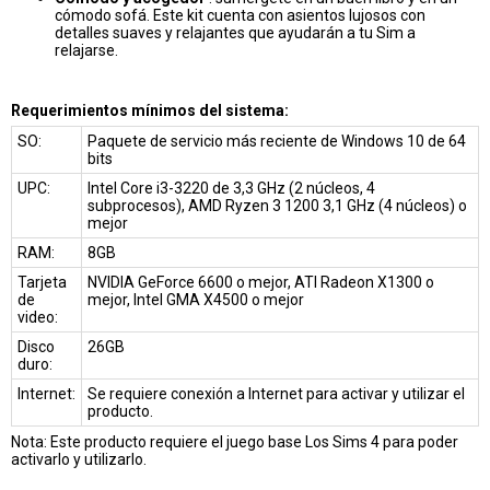
cómodo sofá. Este kit cuenta con asientos lujosos con
detalles suaves y relajantes que ayudarán a tu Sim a
relajarse.
Requerimientos mínimos del sistema:
SO:
Paquete de servicio más reciente de Windows 10 de 64
bits
UPC:
Intel Core i3-3220 de 3,3 GHz (2 núcleos, 4
subprocesos), AMD Ryzen 3 1200 3,1 GHz (4 núcleos) o
mejor
RAM:
8GB
Tarjeta
NVIDIA GeForce 6600 o mejor, ATI Radeon X1300 o
de
mejor, Intel GMA X4500 o mejor
video:
Disco
26GB
duro:
Internet:
Se requiere conexión a Internet para activar y utilizar el
producto.
Nota: Este producto requiere el juego base Los Sims 4 para poder
activarlo y utilizarlo.