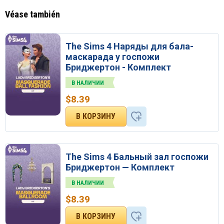
Véase también
The Sims 4 Наряды для бала-
маскарада у госпожи
Бриджертон - Комплект
В НАЛИЧИИ
$
8.39
The Sims 4 Бальный зал госпожи
Бриджертон — Комплект
В НАЛИЧИИ
$
8.39