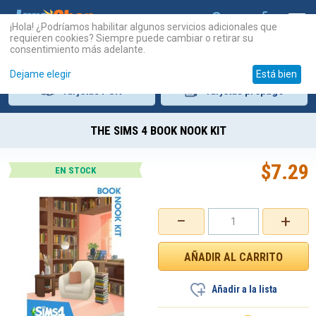
¡Hola! ¿Podríamos habilitar algunos servicios adicionales que
requieren cookies? Siempre puede cambiar o retirar su
consentimiento más adelante.
Dejame elegir
Está bien
Tarjetas
PSN
Tarjetas
prepago
THE SIMS 4 BOOK NOOK KIT
$
7.29
EN STOCK
−
+
Añadir a la lista