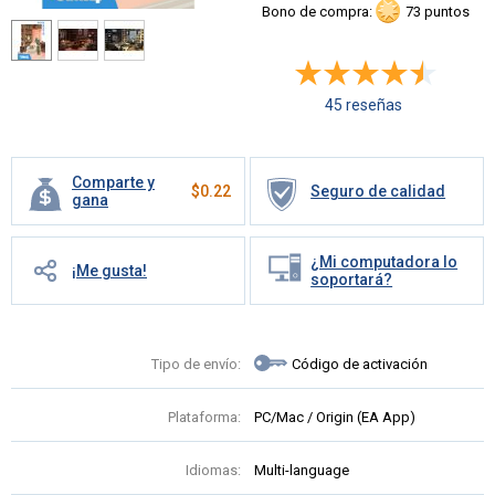
Bono de compra:
73 puntos
45 reseñas
Comparte y
$
0.22
Seguro de calidad
gana
¿Mi computadora lo
¡Me gusta!
soportará?
Tipo de envío:
Código de activación
Plataforma:
PC/Mac / Origin (EA App)
Idiomas:
Multi-language