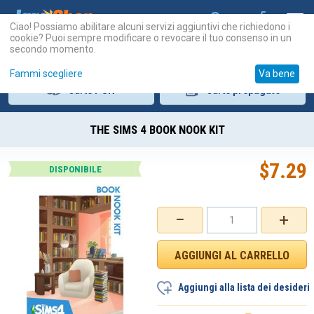
Ciao! Possiamo abilitare alcuni servizi aggiuntivi che richiedono i
cookie? Puoi sempre modificare o revocare il tuo consenso in un
secondo momento.
Fammi scegliere
Va bene
Carte
PSN
Carte
prepagate
THE SIMS 4 BOOK NOOK KIT
$
7.29
DISPONIBILE
−
+
Aggiungi alla lista dei desideri