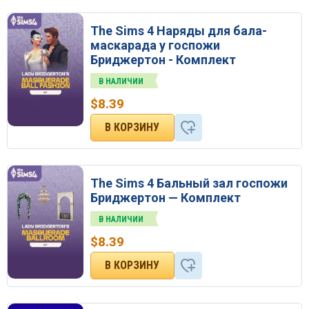
The Sims 4 Наряды для бала-
маскарада у госпожи
Бриджертон - Комплект
В НАЛИЧИИ
$
8.39
The Sims 4 Бальный зал госпожи
Бриджертон — Комплект
В НАЛИЧИИ
$
8.39