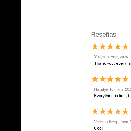
Reseñas
Yuliya
10 Abril, 2026
Thank you, everythi
Natalya
16 marta, 20
Everything is fine, 
Victoria Bespalova
Cool