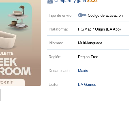
Comparte y gana
$
0.22
Tipo de envío:
Código de activación
Plataforma:
PC/Mac / Origin (EA App)
Idiomas:
Multi-language
Región:
Region Free
Desarrollador:
Maxis
Editor:
EA Games