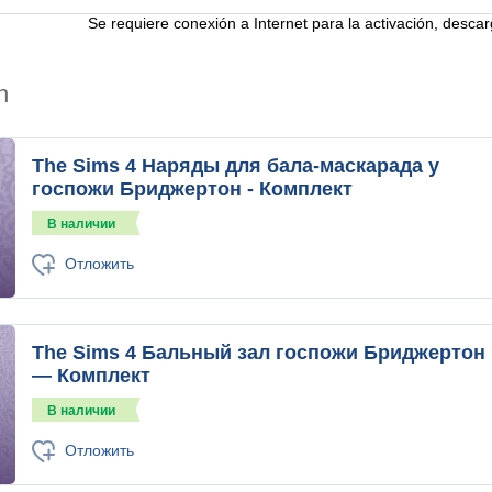
Se requiere conexión a Internet para la activación, descar
n
The Sims 4 Наряды для бала-маскарада у
госпожи Бриджертон - Комплект
В наличии
Отложить
The Sims 4 Бальный зал госпожи Бриджертон
— Комплект
В наличии
Отложить