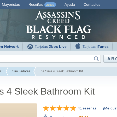
Mayoristas
Reseñas
Ayuda
Contactos
21510
on Network
Tarjetas
Xbox Live
Tarjetas
iTunes
AB
PC
Simuladores
The Sims 4 Sleek Bathroom Kit
s 4 Sleek Bathroom Kit
41 reseñas
¡Me gust