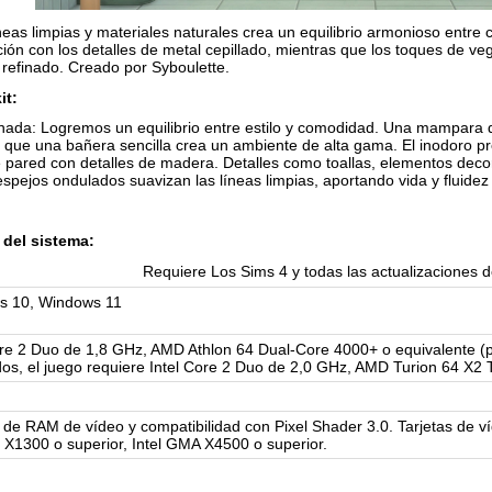
eas limpias y materiales naturales crea un equilibrio armonioso entre 
ión con los detalles de metal cepillado, mientras que los toques de veg
refinado. Creado por Syboulette.
it:
nada: Logremos un equilibrio entre estilo y comodidad. Una mampara de
s que una bañera sencilla crea un ambiente de alta gama. El inodoro p
 pared con detalles de madera. Detalles como toallas, elementos decor
espejos ondulados suavizan las líneas limpias, aportando vida y fluidez 
del sistema:
Requiere Los Sims 4 y todas las actualizaciones d
s 10, Windows 11
ore 2 Duo de 1,8 GHz, AMD Athlon 64 Dual-Core 4000+ o equivalente (
dos, el juego requiere Intel Core 2 Duo de 2,0 GHz, AMD Turion 64 X2 
de RAM de vídeo y compatibilidad con Pixel Shader 3.0. Tarjetas de v
X1300 o superior, Intel GMA X4500 o superior.