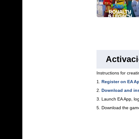
Activac
Instructions for creat
1.
Register on EA A
2.
Download and ins
3. Launch EA App, log
5. Download the gam