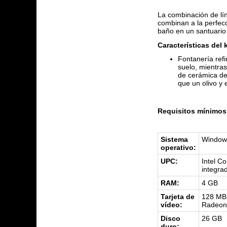
La combinación de lín
combinan a la perfecc
baño en un santuario 
Características del k
Fontanería refi
suelo, mientra
de cerámica de
que un olivo y 
Requisitos mínimos 
Sistema
Window
operativo:
UPC:
Intel C
integra
RAM:
4 GB
Tarjeta de
128 MB 
vídeo:
Radeon 
Disco
26 GB
duro: