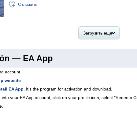
Отложить
Загрузить еще
ión — EA App
ing account
pp website
.
tall EA App
. It’s the program for activation and download.
 into your EA App account, click on your profile icon, select "Redeem C
e.