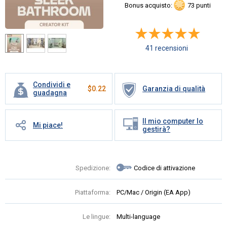
Bonus acquisto:
73 punti
41 recensioni
Condividi e
$
0.22
Garanzia di qualità
guadagna
Il mio computer lo
Mi piace!
gestirà?
Spedizione:
Codice di attivazione
Piattaforma:
PC/Mac / Origin (EA App)
Le lingue:
Multi-language