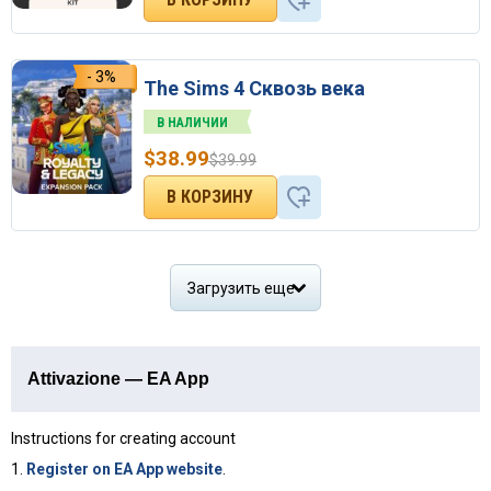
- 3%
The Sims 4 Сквозь века
В НАЛИЧИИ
$
38.99
$
39.99
Загрузить еще
Attivazione — EA App
Instructions for creating account
1.
Register on EA App website
.