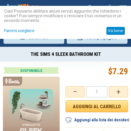
Ciao! Possiamo abilitare alcuni servizi aggiuntivi che richiedono i
cookie? Puoi sempre modificare o revocare il tuo consenso in un
secondo momento.
Fammi scegliere
Va bene
Carte
PSN
Carte
prepagate
THE SIMS 4 SLEEK BATHROOM KIT
$
7.29
DISPONIBILE
−
+
Aggiungi alla lista dei desideri