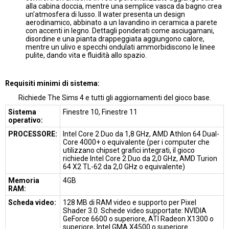
alla cabina doccia, mentre una semplice vasca da bagno crea
un'atmosfera di lusso. Il water presenta un design
aerodinamico, abbinato a un lavandino in ceramica a parete
con accenti in legno. Dettagli ponderati come asciugamani,
disordine e una pianta drappeggiata aggiungono calore,
mentre un ulivo e specchi ondulati ammorbidiscono le linee
pulite, dando vita e fluidità allo spazio.
Requisiti minimi di sistema:
Richiede The Sims 4 e tutti gli aggiornamenti del gioco base.
Sistema
Finestre 10, Finestre 11
operativo:
PROCESSORE:
Intel Core 2 Duo da 1,8 GHz, AMD Athlon 64 Dual-
Core 4000+ o equivalente (per i computer che
utilizzano chipset grafici integrati, il gioco
richiede Intel Core 2 Duo da 2,0 GHz, AMD Turion
64 X2 TL-62 da 2,0 GHz o equivalente)
Memoria
4GB
RAM:
Scheda video:
128 MB di RAM video e supporto per Pixel
Shader 3.0. Schede video supportate: NVIDIA
GeForce 6600 o superiore, ATI Radeon X1300 o
superiore, Intel GMA X4500 o superiore