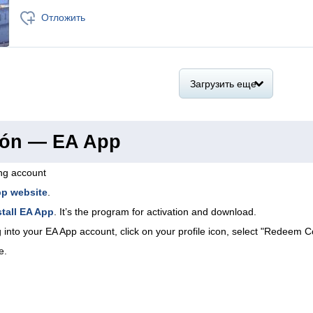
Отложить
Загрузить еще
ión — EA App
ing account
pp website
.
tall EA App
. It’s the program for activation and download.
 into your EA App account, click on your profile icon, select "Redeem C
e.