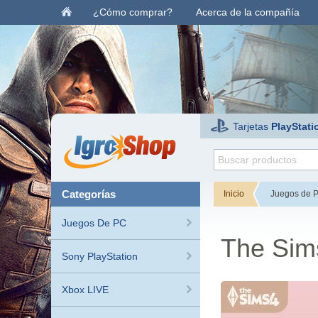
¿Cómo comprar?
Acerca de la compañía
Tarjetas
PlayStati
categorías
Inicio
Juegos de 
Juegos De PC
The Sims
Sony PlayStation
Xbox LIVE