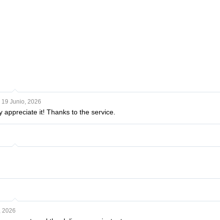
19 Junio, 2026
ly appreciate it! Thanks to the service.
, 2026