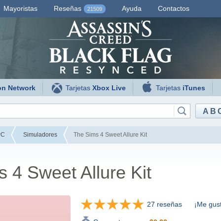
Mayoristas
Reseñas
Ayuda
Contactos
21509
on Network
Tarjetas
Xbox Live
Tarjetas
iTunes
AB
PC
Simuladores
The Sims 4 Sweet Allure Kit
 4 Sweet Allure Kit
27 reseñas
¡Me gust