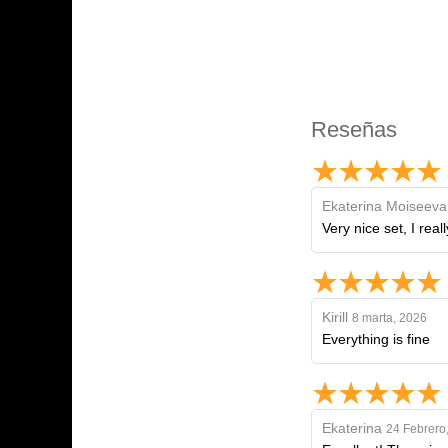
Reseñas
Ekaterina Moiseeva
Very nice set, I real
Kirill
8 marta, 2026
Everything is fine
Ekaterina
24 Febrero