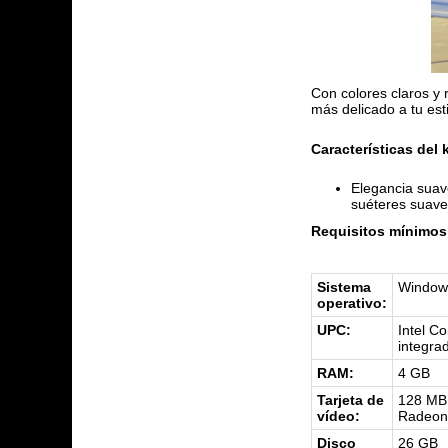
Con colores claros y 
más delicado a tu est
Características del k
Elegancia suave
suéteres suaves
Requisitos mínimos 
Sistema
Window
operativo:
UPC:
Intel C
integra
RAM:
4 GB
Tarjeta de
128 MB 
vídeo:
Radeon 
Disco
26 GB