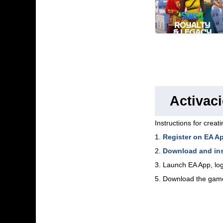
Activac
Instructions for creat
1.
Register on EA A
2.
Download and ins
3. Launch EA App, log
5. Download the gam