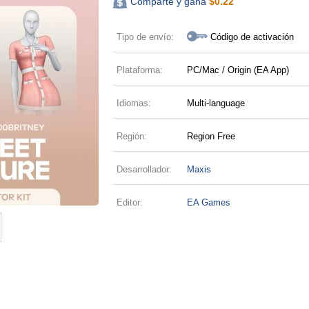
Comparte y gana
$
0.22
Tipo de envío:
Código de activación
Plataforma:
PC/Mac / Origin (EA App)
Idiomas:
Multi-language
Región:
Region Free
Desarrollador:
Maxis
Editor:
EA Games