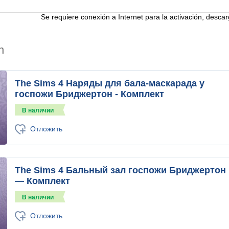
Se requiere conexión a Internet para la activación, descar
n
The Sims 4 Наряды для бала-маскарада у
госпожи Бриджертон - Комплект
В наличии
Отложить
The Sims 4 Бальный зал госпожи Бриджертон
— Комплект
В наличии
Отложить