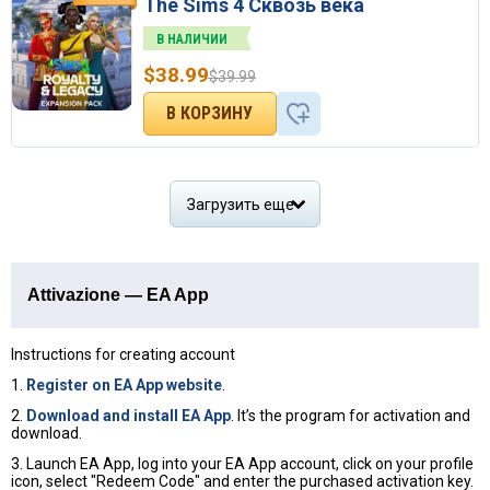
The Sims 4 Сквозь века
В НАЛИЧИИ
$
38.99
$
39.99
Загрузить еще
Attivazione — EA App
Instructions for creating account
1.
Register on EA App website
.
2.
Download and install EA App
. It’s the program for activation and
download.
3. Launch EA App, log into your EA App account, click on your profile
icon, select "Redeem Code" and enter the purchased activation key.