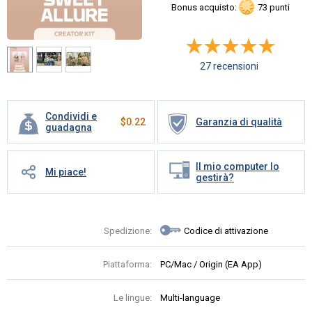
Bonus acquisto:
73 punti
27 recensioni
Condividi e
$
0.22
Garanzia di qualità
guadagna
Il mio computer lo
Mi piace!
gestirà?
Spedizione:
Codice di attivazione
Piattaforma:
PC/Mac / Origin (EA App)
Le lingue:
Multi-language