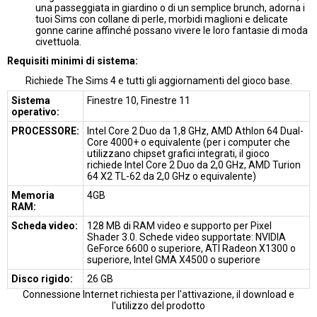
una passeggiata in giardino o di un semplice brunch, adorna i
tuoi Sims con collane di perle, morbidi maglioni e delicate
gonne carine affinché possano vivere le loro fantasie di moda
civettuola.
Requisiti minimi di sistema:
Richiede The Sims 4 e tutti gli aggiornamenti del gioco base.
Sistema
Finestre 10, Finestre 11
operativo:
PROCESSORE:
Intel Core 2 Duo da 1,8 GHz, AMD Athlon 64 Dual-
Core 4000+ o equivalente (per i computer che
utilizzano chipset grafici integrati, il gioco
richiede Intel Core 2 Duo da 2,0 GHz, AMD Turion
64 X2 TL-62 da 2,0 GHz o equivalente)
Memoria
4GB
RAM:
Scheda video:
128 MB di RAM video e supporto per Pixel
Shader 3.0. Schede video supportate: NVIDIA
GeForce 6600 o superiore, ATI Radeon X1300 o
superiore, Intel GMA X4500 o superiore
Disco rigido:
26 GB
Connessione Internet richiesta per l'attivazione, il download e
l'utilizzo del prodotto