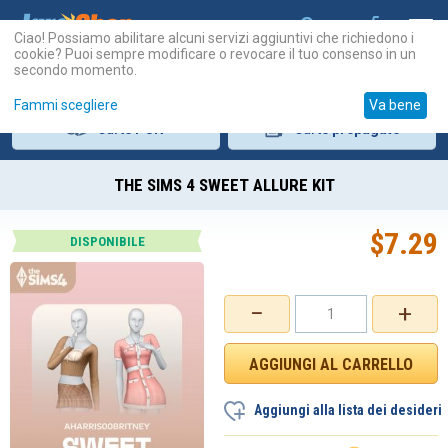
Ciao! Possiamo abilitare alcuni servizi aggiuntivi che richiedono i
cookie? Puoi sempre modificare o revocare il tuo consenso in un
secondo momento.
Fammi scegliere
Va bene
Carte
PSN
Carte
prepagate
THE SIMS 4 SWEET ALLURE KIT
$
7.29
DISPONIBILE
−
+
Aggiungi alla lista dei desideri