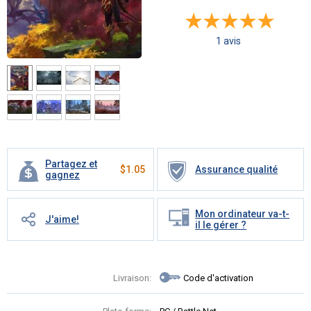
1 avis
Partagez et
$
1.05
Assurance qualité
gagnez
Mon ordinateur va-t-
J'aime!
il le gérer ?
Livraison:
Code d'activation