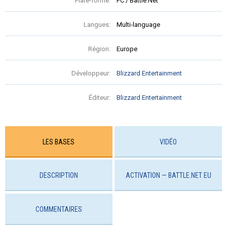
Plate-forme:
PC / Battle.Net
Langues:
Multi-language
Région:
Europe
Développeur:
Blizzard Entertainment
Éditeur:
Blizzard Entertainment
LES BASES
VIDÉO
DESCRIPTION
ACTIVATION — BATTLE.NET EU
COMMENTAIRES