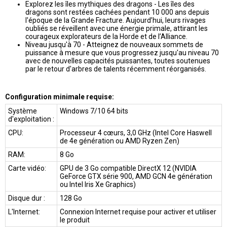
Explorez les îles mythiques des dragons - Les îles des
dragons sont restées cachées pendant 10 000 ans depuis
l'époque de la Grande Fracture. Aujourd’hui, leurs rivages
oubliés se réveillent avec une énergie primale, attirant les
courageux explorateurs de la Horde et de l’Alliance.
Niveau jusqu'à 70 - Atteignez de nouveaux sommets de
puissance à mesure que vous progressez jusqu'au niveau 70
avec de nouvelles capacités puissantes, toutes soutenues
par le retour d'arbres de talents récemment réorganisés.
Configuration minimale requise:
Système
Windows 7/10 64 bits
d'exploitation :
CPU:
Processeur 4 cœurs, 3,0 GHz (Intel Core Haswell
de 4e génération ou AMD Ryzen Zen)
RAM:
8 Go
Carte vidéo:
GPU de 3 Go compatible DirectX 12 (NVIDIA
GeForce GTX série 900, AMD GCN 4e génération
ou Intel Iris Xe Graphics)
Disque dur :
128 Go
L'Internet:
Connexion Internet requise pour activer et utiliser
le produit