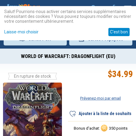
Salut! Pourrions-nous activer certains services supplémentaires
nécessitant des cookies ? Vous pouvez toujours modifier ou retirer
votre consentement ultérieurement.
Laisse-moi choisir
C'est bon
Cartes
PSN
Cartes
Prépayées
WORLD OF WARCRAFT: DRAGONFLIGHT (EU)
$
34.99
En rupture de stock
Prévenez-moi par email
Ajouter à la liste de souhaits
Bonus d'achat:
350 points