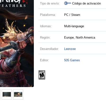
Tipo de envío:
Código de activación
Plataforma:
PC / Steam
Idiomas:
Multi-language
Región:
Europe, North America
Desarrollador:
Leenzee
Editor:
505 Games