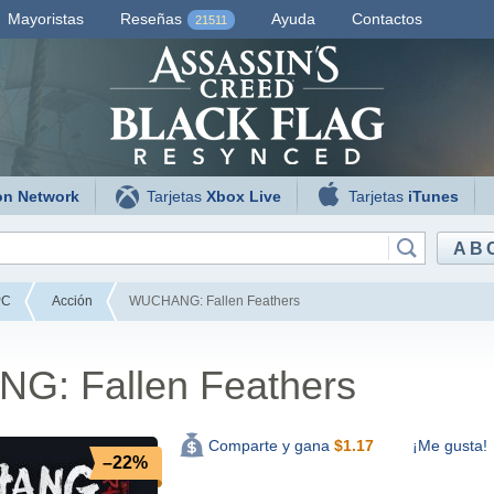
Mayoristas
Reseñas
Ayuda
Contactos
21511
on Network
Tarjetas
Xbox Live
Tarjetas
iTunes
AB
PC
Acción
WUCHANG: Fallen Feathers
: Fallen Feathers
¡Me gusta!
Comparte y gana
$
1.17
–22%