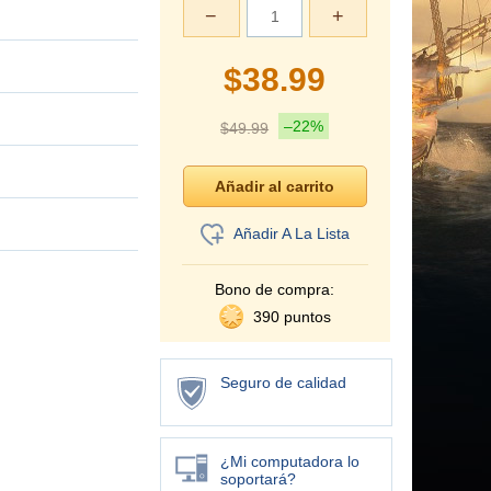
−
+
$
38.99
–22%
$
49.99
Añadir A La Lista
Bono de compra:
390 puntos
Seguro de calidad
¿Mi computadora lo
soportará?