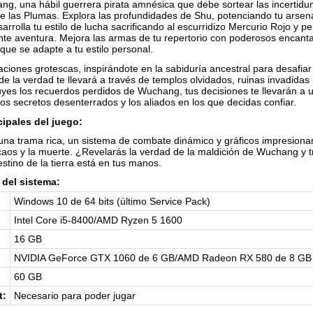
ng, una hábil guerrera pirata amnésica que debe sortear las incertid
de las Plumas. Explora las profundidades de Shu, potenciando tu arsen
rrolla tu estilo de lucha sacrificando al escurridizo Mercurio Rojo y 
te aventura. Mejora las armas de tu repertorio con poderosos encanta
que se adapte a tu estilo personal.
ciones grotescas, inspirándote en la sabiduría ancestral para desafia
 la verdad te llevará a través de templos olvidados, ruinas invadidas 
es los recuerdos perdidos de Wuchang, tus decisiones te llevarán a u
os secretos desenterrados y los aliados en los que decidas confiar.
cipales del juego:
na trama rica, un sistema de combate dinámico y gráficos impresionant
caos y la muerte. ¿Revelarás la verdad de la maldición de Wuchang y t
stino de la tierra está en tus manos.
del sistema:
Windows 10 de 64 bits (último Service Pack)
Intel Core i5-8400/AMD Ryzen 5 1600
16 GB
NVIDIA GeForce GTX 1060 de 6 GB/AMD Radeon RX 580 de 8 GB
60 GB
t:
Necesario para poder jugar