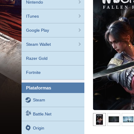
Nintendo
ITunes
Google Play
Steam Wallet
Razer Gold
Fortnite
plataformas
Steam
Battle.net
Origin