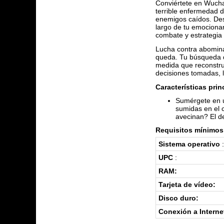
Conviértete en Wucha
terrible enfermedad 
enemigos caídos. Desa
largo de tu emocionan
combate y estrategia 
Lucha contra abomina
queda. Tu búsqueda de
medida que reconstruy
decisiones tomadas, l
Características prin
Sumérgete en u
sumidas en el 
avecinan? El de
Requisitos mínimos 
Sistema operativo
:
UPC
:
RAM:
Tarjeta de vídeo:
Disco duro:
Conexión a Interne