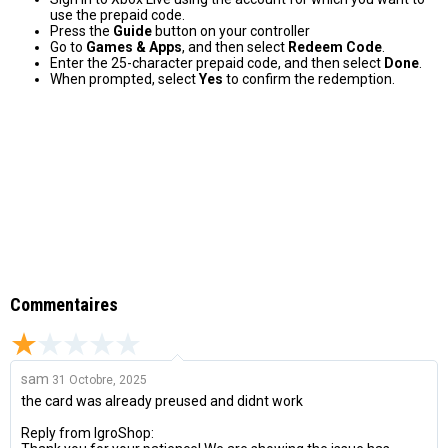
use the prepaid code.
Press the
Guide
button on your controller
Go to
Games & Apps
, and then select
Redeem Code
.
Enter the 25-character prepaid code, and then select
Done
.
When prompted, select
Yes
to confirm the redemption.
Commentaires
sam
31 Octobre, 2025
the card was already preused and didnt work
Reply from IgroShop: