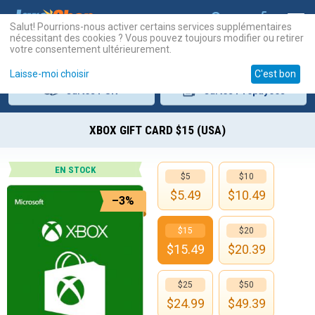
Salut! Pourrions-nous activer certains services supplémentaires
nécessitant des cookies ? Vous pouvez toujours modifier ou retirer
votre consentement ultérieurement.
Laisse-moi choisir
C'est bon
Cartes
PSN
Cartes
Prépayées
XBOX GIFT CARD $15 (USA)
EN STOCK
$5
$10
$
5.49
$
10.49
–3%
$15
$20
$
15.49
$
20.39
$25
$50
$
24.99
$
49.39