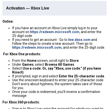
Activation — Xbox Live
Online:
If you have an account on Xbox Live simply log in to your
account on
https://redeem.microsoft.com
, and enter the
25-digit code.
If you need to get an account - Go to
live.xbox.com
and
follow the steps to create a new account. Then go to
https://redeem.microsoft.com
, and enter the 25-digit code.
For Xbox One products:
From the
Home
screen, scroll right to
Store
.
Under
Games
, select
Browse All Games
Select
Use a code. Or, say “Xbox, use code.” (if you have
Kinect)
If prompted, sign in and select
Enter the 25-character code
.
Use the onscreen keyboard to enter your 25-character code.
Don’t worry about hyphens, the system takes care of those
for you.
Once your code is redeemed, you’ll receive a confirmation
message.
For Xbox 360 products:
Sign in to Xbox Live using the account for which you want to