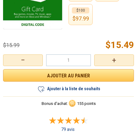
$100
$
97.99
$
15.49
$
15.99
−
+
Ajouter à la liste de souhaits
Bonus d'achat:
155 points
79 avis