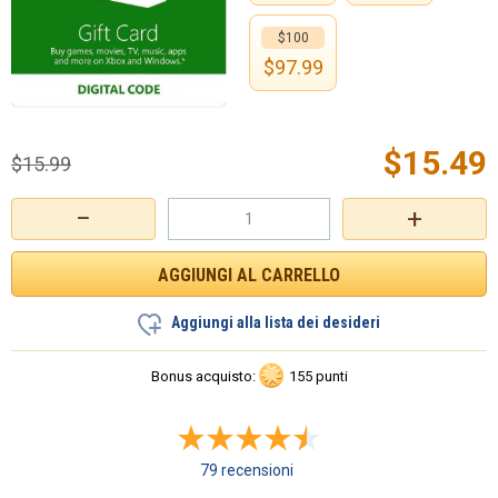
$100
$
97.99
$
15.49
$
15.99
−
+
Aggiungi alla lista dei desideri
Bonus acquisto:
155 punti
79 recensioni