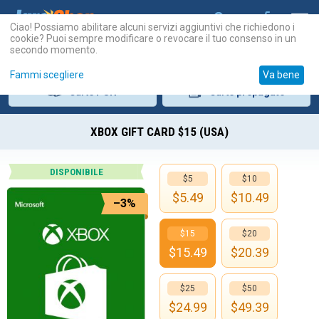
Ciao! Possiamo abilitare alcuni servizi aggiuntivi che richiedono i
cookie? Puoi sempre modificare o revocare il tuo consenso in un
secondo momento.
Fammi scegliere
Va bene
Carte
PSN
Carte
prepagate
XBOX GIFT CARD $15 (USA)
DISPONIBILE
$5
$10
$
5.49
$
10.49
–3%
$15
$20
$
15.49
$
20.39
$25
$50
$
24.99
$
49.39