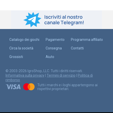
Catalogo dei giochi
Pagamento
Programma affiliato
Circa la società
Consegna
Contatti
Grossisti
Aiuto
© 2003-2026 IgroShop, LLC. Tutti i diritti riservati.
Informativa sulla privacy
|
Termini di servizio
|
Politica di
rimborso
.
Tutti i marchi e i loghi appartengono ai
rispettivi proprietari.