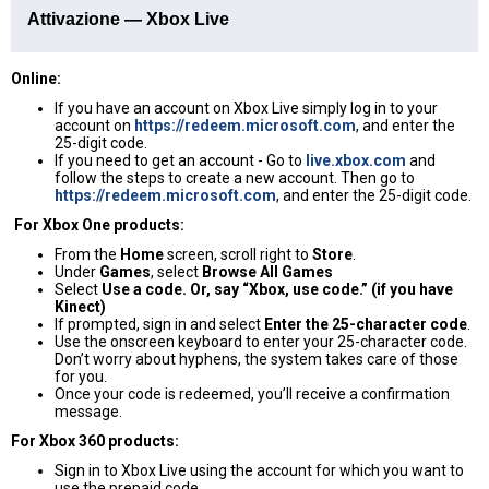
Attivazione — Xbox Live
Online:
If you have an account on Xbox Live simply log in to your
account on
https://redeem.microsoft.com
, and enter the
25-digit code.
If you need to get an account - Go to
live.xbox.com
and
follow the steps to create a new account. Then go to
https://redeem.microsoft.com
, and enter the 25-digit code.
For Xbox One products:
From the
Home
screen, scroll right to
Store
.
Under
Games
, select
Browse All Games
Select
Use a code. Or, say “Xbox, use code.” (if you have
Kinect)
If prompted, sign in and select
Enter the 25-character code
.
Use the onscreen keyboard to enter your 25-character code.
Don’t worry about hyphens, the system takes care of those
for you.
Once your code is redeemed, you’ll receive a confirmation
message.
For Xbox 360 products:
Sign in to Xbox Live using the account for which you want to
use the prepaid code.