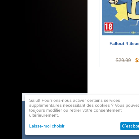
Fallout 4 Sea
$
$
29.99
Salut! Pourrions-nous activer certains services
supplémentaires nécessitant des cookies ? Vous pouve
toujours modifier ou retirer votre consentement
Catalogue de jeux
Paiement
Programme d'affil
ultérieurement.
À propos de la société
Livraison
Contacts
Laisse-moi choisir
C'est bo
Grossistes
Aide