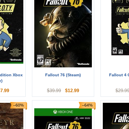
dition Xbox
Fallout 76 (Steam)
Fallout 4
y)
$
7.99
$
12.99
$
39.99
$
29.9
–60%
–64%