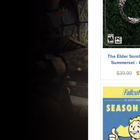
The Elder Scrol
Summerset -
$
$
39.99