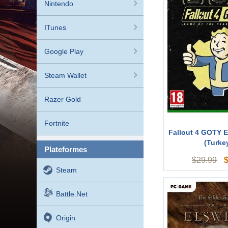
Nintendo
ITunes
Google Play
Steam Wallet
Razer Gold
Fortnite
Fallout 4 GOTY E
(Turke
plateformes
$
29.99
Steam
Battle.net
Origin