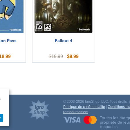
son Pass
Fallout 4
18.99
$
9.99
$
19.99
z
© 2003-2026 IgroShop, LLC. Tous droits r
iation
Politique de confidentialité
|
Conditions d'ut
remboursement
.
Toutes les marqu
n
propriété de leu
respectifs.