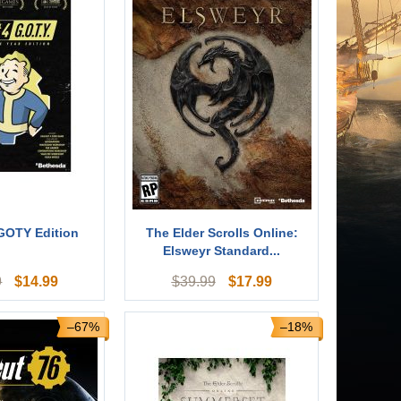
 GOTY Edition
The Elder Scrolls Online:
Elsweyr Standard...
$
14.99
$
17.99
9
$
39.99
–67%
–18%