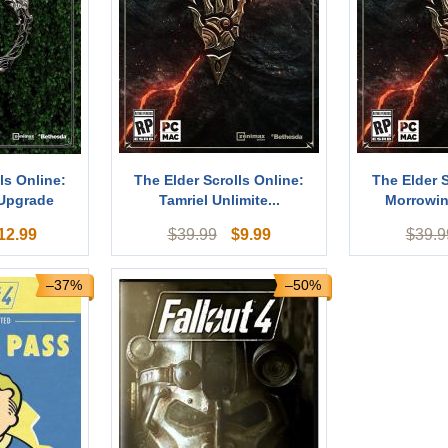
ls Online:
The Elder Scrolls Online:
The Elder S
 Upgrade
Tamriel Unlimite...
Morrowin
12.99
$
9.99
$
39.99
$
39.9
–37%
–50%