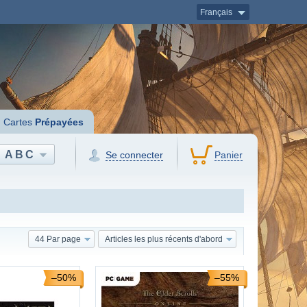
Français
Cartes
Prépayées
ABC
Se connecter
Panier
44 Par page
Articles les plus récents d'abord
–50%
–55%