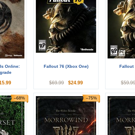
ls Online:
Fallout 76 (Xbox One)
Fallout
grade
15.99
$
24.99
$
69.99
$
59.9
–68%
–75%