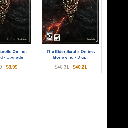
crolls Online:
The Elder Scrolls Online:
d - Upgrade
Morrowind - Digi...
$
8.99
$
40.21
9
$
48.31