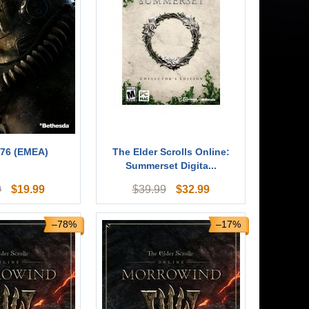
 76 (EMEA)
The Elder Scrolls Online:
Summerset Digita...
$
19.99
$
32.99
9
$
39.99
–78%
–17%