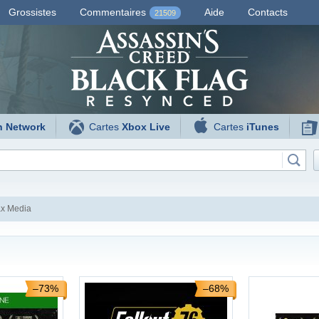
Grossistes
Commentaires
Aide
Contacts
21509
n Network
Cartes
Xbox Live
Cartes
iTunes
x Media
–73%
–68%