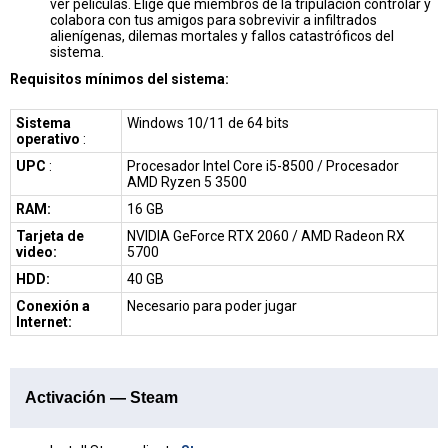
ver películas. Elige qué miembros de la tripulación controlar y
colabora con tus amigos para sobrevivir a infiltrados
alienígenas, dilemas mortales y fallos catastróficos del
sistema.
Requisitos mínimos del sistema:
Sistema
Windows 10/11 de 64 bits
operativo
:
UPC
:
Procesador Intel Core i5-8500 / Procesador
AMD Ryzen 5 3500
RAM:
16 GB
Tarjeta de
NVIDIA GeForce RTX 2060 / AMD Radeon RX
video:
5700
HDD:
40 GB
Conexión a
Necesario para poder jugar
Internet:
Activación — Steam