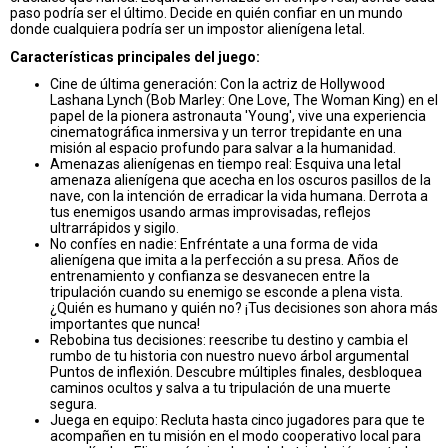
paso podría ser el último. Decide en quién confiar en un mundo
donde cualquiera podría ser un impostor alienígena letal.
Características principales del juego:
Cine de última generación: Con la actriz de Hollywood
Lashana Lynch (Bob Marley: One Love, The Woman King) en el
papel de la pionera astronauta 'Young', vive una experiencia
cinematográfica inmersiva y un terror trepidante en una
misión al espacio profundo para salvar a la humanidad.
Amenazas alienígenas en tiempo real: Esquiva una letal
amenaza alienígena que acecha en los oscuros pasillos de la
nave, con la intención de erradicar la vida humana. Derrota a
tus enemigos usando armas improvisadas, reflejos
ultrarrápidos y sigilo.
No confíes en nadie: Enfréntate a una forma de vida
alienígena que imita a la perfección a su presa. Años de
entrenamiento y confianza se desvanecen entre la
tripulación cuando su enemigo se esconde a plena vista.
¿Quién es humano y quién no? ¡Tus decisiones son ahora más
importantes que nunca!
Rebobina tus decisiones: reescribe tu destino y cambia el
rumbo de tu historia con nuestro nuevo árbol argumental
Puntos de inflexión. Descubre múltiples finales, desbloquea
caminos ocultos y salva a tu tripulación de una muerte
segura.
Juega en equipo: Recluta hasta cinco jugadores para que te
acompañen en tu misión en el modo cooperativo local para