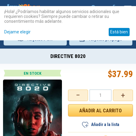
¡Hola! ¿Podríamos habilitar algunos servicios adicionales que
requieren cookies? Siempre puede cambiar o retirar su
consentimiento más adelante.
Dejame elegir
Está bien
Tarjetas
PSN
Tarjetas
prepago
DIRECTIVE 8020
$
37.99
EN STOCK
−
+
Añadir a la lista