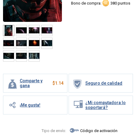
Bono de compra:
380 puntos
Comparte y
$
1.14
Seguro de calidad
gana
¿Mi computadora lo
¡Me gusta!
soportará?
Tipo de envío:
Código de activación