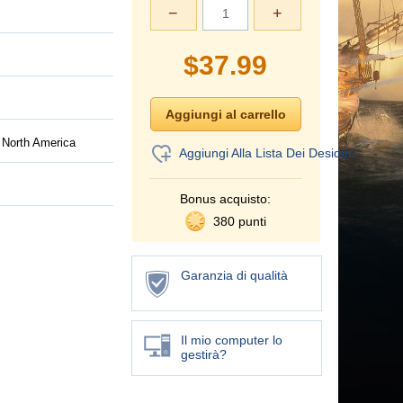
−
+
$
37.99
 North America
Aggiungi Alla Lista Dei Desideri
Bonus acquisto:
380 punti
Garanzia di qualità
Il mio computer lo
gestirà?