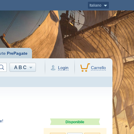
Italiano
rte
PrePagate
ABC
Login
Carrello
e!
Disponibile