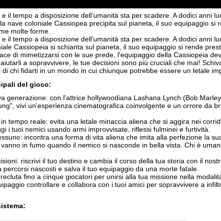
 il tempo a disposizione dell'umanità sta per scadere. A dodici anni lu
a nave coloniale Cassiopea precipita sul pianeta, il suo equipaggio si r
ume molte forme.
e il tempo a disposizione dell'umanità sta per scadere. A dodici anni l
le Cassiopeia si schianta sul pianeta, il suo equipaggio si rende prest
ce di mimetizzarsi con le sue prede, l'equipaggio della Cassiopeia deve 
 aiutarli a sopravvivere, le tue decisioni sono più cruciali che mai! Sc
i di chi fidarti in un mondo in cui chiunque potrebbe essere un letale im
ipali del gioco:
a generazione: con l'attrice hollywoodiana Lashana Lynch (Bob Marley
ng", vivi un'esperienza cinematografica coinvolgente e un orrore da br
in tempo reale: evita una letale minaccia aliena che si aggira nei corrido
 i tuoi nemici usando armi improvvisate, riflessi fulminei e furtività.
nessuno: incontra una forma di vita aliena che imita alla perfezione la s
 vanno in fumo quando il nemico si nasconde in bella vista. Chi è uman
isioni: riscrivi il tuo destino e cambia il corso della tua storia con il nos
ca percorsi nascosti e salva il tuo equipaggio da una morte fatale.
recluta fino a cinque giocatori per unirsi alla tua missione nella modali
paggio controllare e collabora con i tuoi amici per sopravvivere a infiltra
sistema: