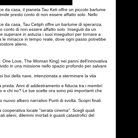
ce da casa, il pianeta Tau Keti offre un piccolo barlume
ende presto conto di non essere affatto solo. Nello
uce da casa, Tau Cetiph offre un barlume di speranza.
o conto di non essere affatto solo. Inseguiti da un
superare in astuzia i suoi inseguitori per tornare a
hiva le minacce in tempo reale, dove ogni passo potrebbe
postore alieno.
: One Love, The Woman King) nei panni dell'innovativa
ivido in una missione nello spazio profondo per salvare
i bui della nave, intenzionata a sterminare la vita
ua preda. Anni di addestramento e fiducia tra i membri
o e chi no? Le tue scelte ora sono più importanti che
tro nuovo albero narrativo Punti di svolta. Scopri finali
tà cooperativa locale "serata cinema". Scegli quali
ti alieni, dilemmi mortali e guasti catastrofici del