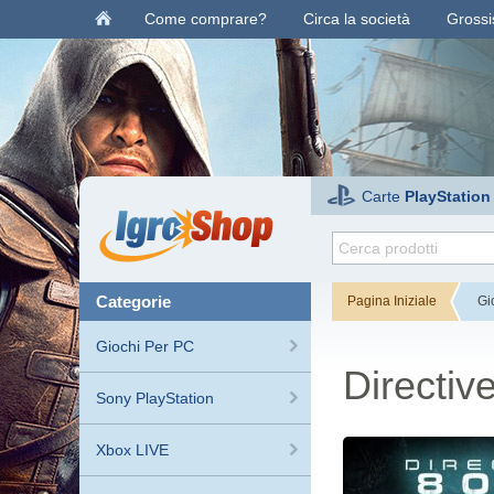
Come comprare?
Circa la società
Grossis
Carte
PlayStation
categorie
Pagina Iniziale
Gi
Giochi Per PC
Directiv
Sony PlayStation
Xbox LIVE