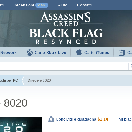
ti
Recensioni
Aiuto
Contatti
21510
 Network
Carte
Xbox Live
Carte
iTunes
Ca
ochi per PC
Directive 8020
e 8020
Mi piac
Condividi e guadagna
$
1.14