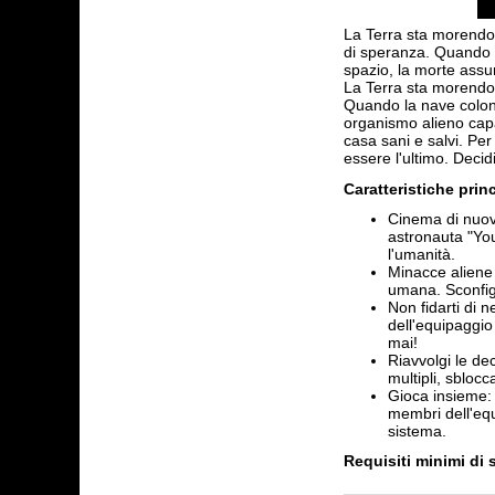
La Terra sta morendo e
di speranza. Quando l
spazio, la morte ass
La Terra sta morendo 
Quando la nave colonia
organismo alieno capa
casa sani e salvi. Per
essere l'ultimo. Decid
Caratteristiche princ
Cinema di nuov
astronauta "You
l'umanità.
Minacce aliene 
umana. Sconfiggi
Non fidarti di 
dell'equipaggio
mai!
Riavvolgi le dec
multipli, sbloc
Gioca insieme: 
membri dell'equi
sistema.
Requisiti minimi di 