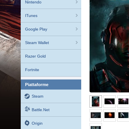
Nintendo
ITunes
Google Play
Steam Wallet
Razer Gold
Fortnite
piattaforme
Steam
Battle.net
Origin