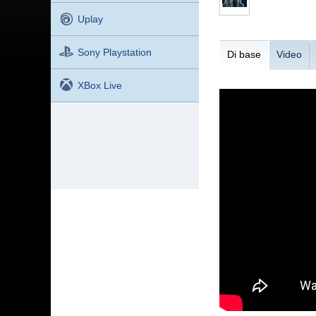
Uplay
Sony Playstation
Di base
Video
XBox Live