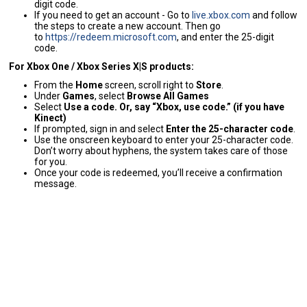
digit code.
If you need to get an account - Go to
live.xbox.com
and follow
the steps to create a new account. Then go
to
https://redeem.microsoft.com
, and enter the 25-digit
code.
For Xbox One / Xbox Series X|S products:
From the
Home
screen, scroll right to
Store
.
Under
Games
, select
Browse All Games
Select
Use a code. Or, say “Xbox, use code.” (if you have
Kinect)
If prompted, sign in and select
Enter the 25-character code
.
Use the onscreen keyboard to enter your 25-character code.
Don’t worry about hyphens, the system takes care of those
for you.
Once your code is redeemed, you’ll receive a confirmation
message.