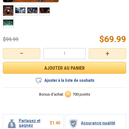
$
69.99
$
99.99
−
+
Ajouter à la liste de souhaits
Bonus d'achat:
700 points
Partagez et
$
1.40
Assurance qualité
gagnez