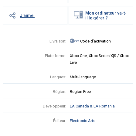
Mon ordinateur va-t-
J'aime!
il le gérer ?
Livraison:
Code d'activation
Plate-forme:
Xbox One, Xbox Series X|S / Xbox
Live
Langues:
Multi-language
Région:
Region Free
Développeur:
EA Canada & EA Romania
Éditeur:
Electronic Arts