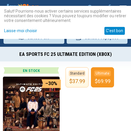
Salut! Pourrions-nous activer certains services supplémentaires
nécessitant des cookies ? Vous pouvez toujours modifier ou retirer
votre consentement ultérieurement.
Laisse-moi choisir
C'est bon
Cartes
PSN
Cartes
Prépayées
EA SPORTS FC 25 ULTIMATE EDITION (XBOX)
EN STOCK
Standard
Ultimate
$
37.99
$
69.99
–30%